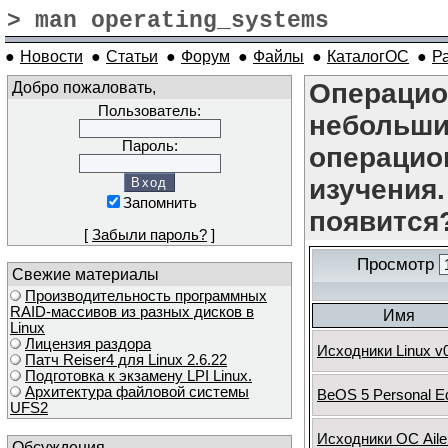
> man operating_systems
●
Новости
●
Статьи
●
Форум
●
Файлы
●
КаталогОС
●
Р
Добро пожаловать,
Операцио
Пользователь:
небольши
Пароль:
операцио
изучения.
Запомнить
появится?.
[
Забыли пароль?
]
Просмотр
Свежие материалы
Производительность программных
RAID-массивов из разных дисков в
Имя
Linux
Лицензия раздора
Исходники Linux v0
Патч Reiser4 для Linux 2.6.22
Подготовка к экзамену LPI Linux.
Архитектура файловой системы
BeOS 5 Personal Ed
UFS2
Исходники ОС Aile
Обсуждения