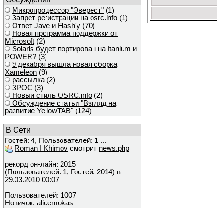
Микропроцессор "Эверест"
(1)
Запрет регистрации на osrc.info
(1)
Ответ Javе и Flash'у
(70)
Новая программа поддержки от
Microsoft
(2)
Solaris будет портирован на Itanium и
POWER?
(3)
9 декабря вышла новая сборка
Xameleon
(9)
рассылка
(2)
ЗРОС
(3)
Новый стиль OSRC.info
(2)
Обсуждение статьи "Взгляд на
развитие YellowTAB"
(124)
В Сети
Гостей: 4, Пользователей: 1 ...
Roman I Khimov
смотрит
news.php
рекорд он-лайн: 2015
(Пользователей: 1, Гостей: 2014) в
29.03.2010 00:07
Пользователей: 1007
Новичок:
alicemokas