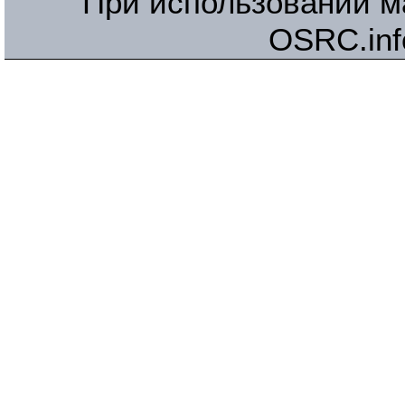
При использовании м
OSRC.inf