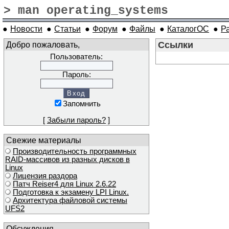
> man operating_systems
●
Новости
●
Статьи
●
Форум
●
Файлы
●
КаталогОС
●
Р
Добро пожаловать,
Ссылки
Пользователь:
Пароль:
Запомнить
[
Забыли пароль?
]
Свежие материалы
Производительность программных
RAID-массивов из разных дисков в
Linux
Лицензия раздора
Патч Reiser4 для Linux 2.6.22
Подготовка к экзамену LPI Linux.
Архитектура файловой системы
UFS2
Обсуждения