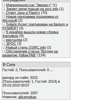
Микропроцессор "Эверест"
(1)
Запрет регистрации на osrc.info
(1)
Ответ Javе и Flash'у
(70)
Новая программа поддержки от
Microsoft
(2)
Solaris будет портирован на Itanium и
POWER?
(3)
9 декабря вышла новая сборка
Xameleon
(9)
рассылка
(2)
ЗРОС
(3)
Новый стиль OSRC.info
(2)
Обсуждение статьи "Взгляд на
развитие YellowTAB"
(124)
В Сети
Гостей: 2, Пользователей: 0 ...
рекорд он-лайн: 2015
(Пользователей: 1, Гостей: 2014) в
29.03.2010 00:07
Пользователей: 1007
Новичок:
alicemokas