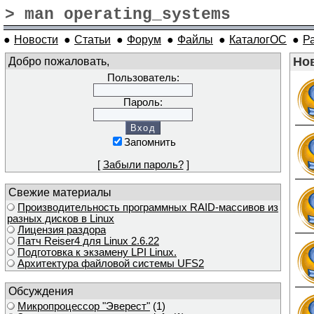
> man operating_systems
●
Новости
●
Статьи
●
Форум
●
Файлы
●
КаталогОС
●
Р
Добро пожаловать,
Нов
Пользователь:
Пароль:
Запомнить
[
Забыли пароль?
]
Свежие материалы
Производительность программных RAID-массивов из
разных дисков в Linux
Лицензия раздора
Патч Reiser4 для Linux 2.6.22
Подготовка к экзамену LPI Linux.
Архитектура файловой системы UFS2
Обсуждения
Микропроцессор "Эверест"
(1)