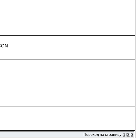
-CON
Переход на страницу
1
[
2
]
3