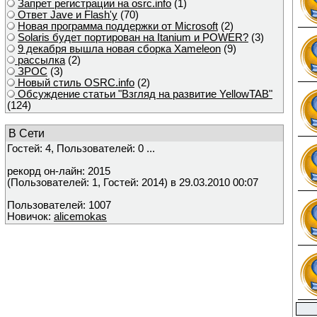
Запрет регистрации на osrc.info
(1)
Ответ Javе и Flash'у
(70)
Новая программа поддержки от Microsoft
(2)
Solaris будет портирован на Itanium и POWER?
(3)
9 декабря вышла новая сборка Xameleon
(9)
рассылка
(2)
ЗРОС
(3)
Новый стиль OSRC.info
(2)
Обсуждение статьи "Взгляд на развитие YellowTAB"
(124)
В Сети
Гостей: 4, Пользователей: 0 ...
рекорд он-лайн: 2015
(Пользователей: 1, Гостей: 2014) в 29.03.2010 00:07
Пользователей: 1007
Новичок:
alicemokas