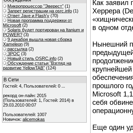
Как заявил 
Микропроцессор "Эверест"
(1)
Херрера (De
Запрет регистрации на osrc.info
(1)
Ответ Javе и Flash'у
(70)
«хищнически
Новая программа поддержки от
Microsoft
(2)
в одном отд
Solaris будет портирован на Itanium и
POWER?
(3)
9 декабря вышла новая сборка
Нынешний п
Xameleon
(9)
рассылка
(2)
предыдущей
ЗРОС
(3)
Новый стиль OSRC.info
(2)
продолжени
Обсуждение статьи "Взгляд на
крупнейшей
развитие YellowTAB"
(124)
обеспечени
В Сети
прошлого го
Гостей: 4, Пользователей: 0 ...
Microsoft 1
рекорд он-лайн: 2015
(Пользователей: 1, Гостей: 2014) в
себя обвин
29.03.2010 00:07
операционн
Пользователей: 1007
Новичок:
alicemokas
Еще один уд