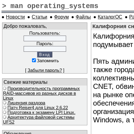
> man operating_systems
●
Новости
●
Статьи
●
Форум
●
Файлы
●
КаталогОС
●
Р
Добро пожаловать,
Калифорния сно
Пользователь:
Калифорния 
подумывает 
Пароль:
Пять админи
Запомнить
также город
[
Забыли пароль?
]
коллективны
Свежие материалы
CNET, обвин
Производительность программных
на рынке оп
RAID-массивов из разных дисков в
Linux
обеспечения
Лицензия раздора
Патч Reiser4 для Linux 2.6.22
организаци
Подготовка к экзамену LPI Linux.
Архитектура файловой системы
Windows, а 
UFS2
Обсуждения