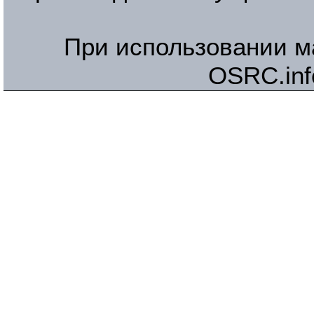
При использовании м
OSRC.inf