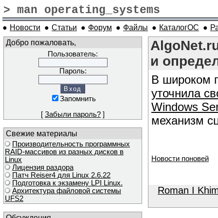
> man operating_systems
●
Новости
●
Статьи
●
Форум
●
Файлы
●
КаталогОС
●
Р
Добро пожаловать,
AlgoNet.r
Пользователь:
и опреде
Пароль:
В широком п
уточнила св
Запомнить
Windows Ser
[
Забыли пароль?
]
механизм сц
Свежие материалы
Производительность программных
RAID-массивов из разных дисков в
Новости поновей
Linux
Лицензия раздора
Патч Reiser4 для Linux 2.6.22
Подготовка к экзамену LPI Linux.
Roman I Khi
Архитектура файловой системы
UFS2
Обсуждения