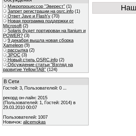
Наш
Микропроцессор "Эверест"
(1)
Запрет регистрации на osrc.info
(1)
Ответ Javе и Flash'у
(70)
Новая программа поддержки от
Microsoft
(2)
Solaris будет портирован на Itanium и
POWER?
(3)
9 декабря вышла новая сборка
Xameleon
(9)
рассылка
(2)
ЗРОС
(3)
Новый стиль OSRC.info
(2)
Обсуждение статьи "Взгляд на
развитие YellowTAB"
(124)
В Сети
Гостей: 3, Пользователей: 0 ...
рекорд он-лайн: 2015
(Пользователей: 1, Гостей: 2014) в
29.03.2010 00:07
Пользователей: 1007
Новичок:
alicemokas