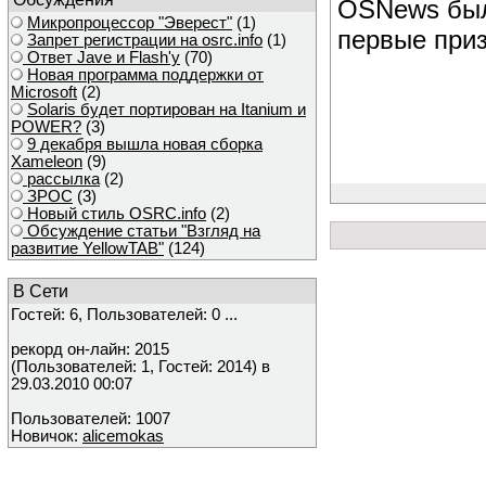
OSNews б
Микропроцессор "Эверест"
(1)
первые при
Запрет регистрации на osrc.info
(1)
Ответ Javе и Flash'у
(70)
Новая программа поддержки от
Microsoft
(2)
Solaris будет портирован на Itanium и
POWER?
(3)
9 декабря вышла новая сборка
Xameleon
(9)
рассылка
(2)
ЗРОС
(3)
Новый стиль OSRC.info
(2)
Обсуждение статьи "Взгляд на
развитие YellowTAB"
(124)
В Сети
Гостей: 6, Пользователей: 0 ...
рекорд он-лайн: 2015
(Пользователей: 1, Гостей: 2014) в
29.03.2010 00:07
Пользователей: 1007
Новичок:
alicemokas