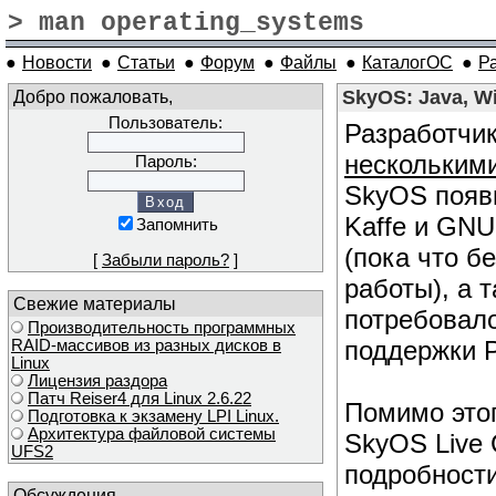
> man operating_systems
●
Новости
●
Статьи
●
Форум
●
Файлы
●
КаталогОС
●
Р
Добро пожаловать,
SkyOS: Java, W
Пользователь:
Разработчи
нескольким
Пароль:
SkyOS появ
Kaffe и GNU
Запомнить
(пока что б
[
Забыли пароль?
]
работы), а 
Свежие материалы
потребовало
Производительность программных
поддержки P
RAID-массивов из разных дисков в
Linux
Лицензия раздора
Патч Reiser4 для Linux 2.6.22
Помимо этог
Подготовка к экзамену LPI Linux.
Архитектура файловой системы
SkyOS Live 
UFS2
подробност
Обсуждения