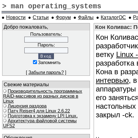
> man operating_systems
●
Новости
●
Статьи
●
Форум
●
Файлы
●
КаталогОС
●
Р
Добро пожаловать,
Кон Коливас: П
Пользователь:
Кон Коливас
разработчи
Пароль:
ветку
Linux 
разработка 
Запомнить
Кона в разр
[
Забыли пароль?
]
интервью
, 
Свежие материалы
аппаратуры 
Производительность программных
его занятьс
RAID-массивов из разных дисков в
Linux
настольных 
Лицензия раздора
Патч Reiser4 для Linux 2.6.22
закрыл -ck.
Подготовка к экзамену LPI Linux.
Архитектура файловой системы
UFS2
Обсуждения