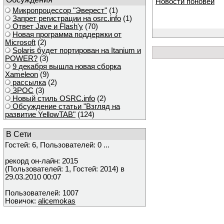
Новости поновей
Микропроцессор "Эверест"
(1)
Запрет регистрации на osrc.info
(1)
Ответ Javе и Flash'у
(70)
Новая программа поддержки от
Microsoft
(2)
Solaris будет портирован на Itanium и
POWER?
(3)
9 декабря вышла новая сборка
Xameleon
(9)
рассылка
(2)
ЗРОС
(3)
Новый стиль OSRC.info
(2)
Обсуждение статьи "Взгляд на
развитие YellowTAB"
(124)
В Сети
Гостей: 6, Пользователей: 0 ...
рекорд он-лайн: 2015
(Пользователей: 1, Гостей: 2014) в
29.03.2010 00:07
Пользователей: 1007
Новичок:
alicemokas