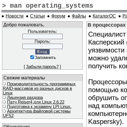
> man operating_systems
●
Новости
●
Статьи
●
Форум
●
Файлы
●
КаталогОС
●
Р
Добро пожаловать,
В процессорах 
Пользователь:
Специалист
Касперский 
Пароль:
уязвимости 
можно удал
Запомнить
получить ко
[
Забыли пароль?
]
Свежие материалы
Процессоры 
Производительность программных
помощью ко
RAID-массивов из разных дисков в
Linux
обрушить оп
Лицензия раздора
Патч Reiser4 для Linux 2.6.22
над компьют
Подготовка к экзамену LPI Linux.
Архитектура файловой системы
компьютерно
UFS2
Kaspersky).
Обсуждения