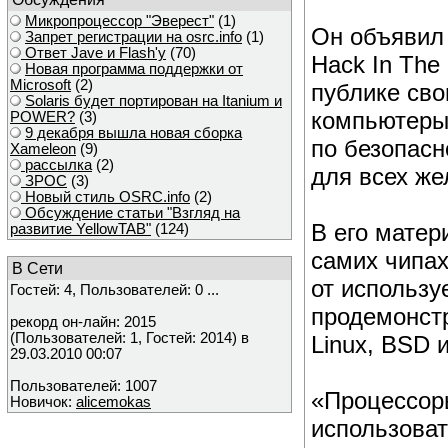
Микропроцессор "Эверест"
(1)
Он объявил 
Запрет регистрации на osrc.info
(1)
Ответ Javе и Flash'у
(70)
Hack In The
Новая программа поддержки от
Microsoft
(2)
публике сво
Solaris будет портирован на Itanium и
компьютеры 
POWER?
(3)
9 декабря вышла новая сборка
по безопасн
Xameleon
(9)
рассылка
(2)
для всех ж
ЗРОС
(3)
Новый стиль OSRC.info
(2)
Обсуждение статьи "Взгляд на
В его матер
развитие YellowTAB"
(124)
самих чипах
В Сети
от использу
Гостей: 4, Пользователей: 0 ...
продемонст
рекорд он-лайн: 2015
(Пользователей: 1, Гостей: 2014) в
Linux, BSD 
29.03.2010 00:07
Пользователей: 1007
«Процессоры
Новичок:
alicemokas
использоват