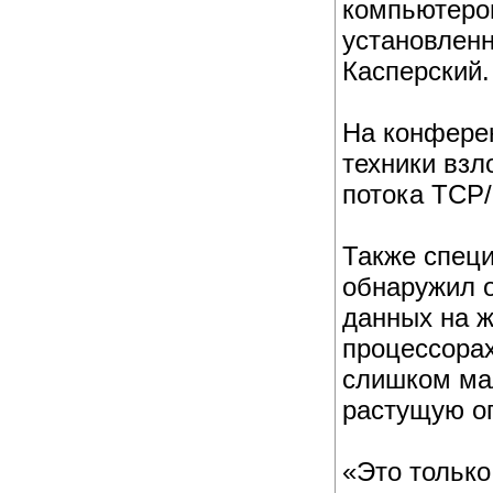
компьютером
установленн
Касперский.
На конфере
техники взл
потока TCP/
Также специ
обнаружил о
данных на ж
процессорах
слишком мал
растущую оп
«Это только