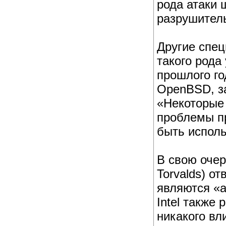
рода атаки 
разрушител
Другие спец
такого рода
прошлого го
OpenBSD, за
«Некоторые 
проблемы пр
быть исполь
В свою очер
Torvalds) о
являются «
Intel также
никакого вл