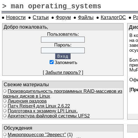
> man operating_systems
●
Новости
●
Статьи
●
Форум
●
Файлы
●
КаталогОС
●
Р
Добро пожаловать,
Ди
Пользователь:
В к
на 
Пароль:
зав
осу
Бол
Запомнить
при
MuP
[
Забыли пароль?
]
Офиц
Свежие материалы
[
Пр
Производительность программных RAID-массивов из
разных дисков в Linux
Лицензия раздора
Патч Reiser4 для Linux 2.6.22
Подготовка к экзамену LPI Linux.
Архитектура файловой системы UFS2
Обсуждения
Микропроцессор "Эверест"
(1)