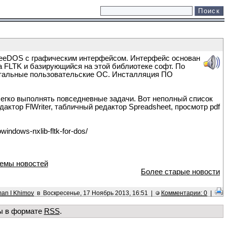
FreeDOS c графическим интерфейсом. Интерфейс основан
а FLTK и базирующийся на этой библиотеке софт. По
стальные пользовательские ОС. Инсталляция ПО
егко выполнять повседневные задачи. Вот неполный список
актор FlWriter, табличный редактор Spreadsheet, просмотр pdf
ndows-nxlib-fltk-for-dos/
емы новостей
Более старые новости
an I Khimov
в Воскресенье, 17 Ноябрь 2013, 16:51 |
Комментарии: 0
|
ы в формате
RSS
.