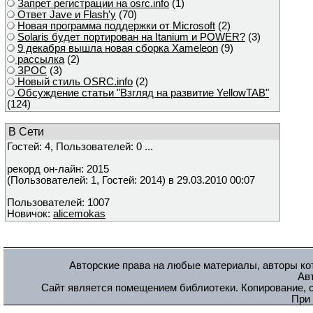
Запрет регистрации на osrc.info
(1)
Ответ Javе и Flash'у
(70)
Новая программа поддержки от Microsoft
(2)
Solaris будет портирован на Itanium и POWER?
(3)
9 декабря вышла новая сборка Xameleon
(9)
рассылка
(2)
ЗРОС
(3)
Новый стиль OSRC.info
(2)
Обсуждение статьи "Взгляд на развитие YellowTAB"
(124)
В Сети
Гостей: 4, Пользователей: 0 ...
рекорд он-лайн: 2015
(Пользователей: 1, Гостей: 2014) в 29.03.2010 00:07
Пользователей: 1007
Новичок:
alicemokas
Авторские права на любые материалы, авторы кот
Ав
Сайт является помещением библиотеки. Копирование, с
При 