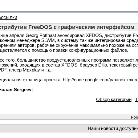
ассылки
стрибутив FreeDOS c графическим интерфейсом
онце апреля Georg Potthast анонсировал XFDOS, дистрибутив 
оконном менеджере SLWM, в систему так же интегрирована сред
ерениям авторов, рабочее окружение максимально похоже на о
ществляется с помощью правки конфигурационных файлов.
ее того, большинство предустановленных программ позволяет л
ложений, входящих в состав XFDOS: браузер Dillo, текстовый ред
DF, плеер Mpxplay и т.д.
иальная страница проекта: http://code.google.com/p/nanox-microwi
ислал Sergeev
]
Обзор категории
Т
Rom
Наши новости доступн