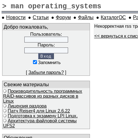
> man operating_systems
●
Новости
●
Статьи
●
Форум
●
Файлы
●
КаталогОС
●
Р
Некорректная rss т
Добро пожаловать,
Пользователь:
<< вернуться к спис
Пароль:
Запомнить
[
Забыли пароль?
]
Свежие материалы
Производительность программных
RAID-массивов из разных дисков в
Linux
Лицензия раздора
Патч Reiser4 для Linux 2.6.22
Подготовка к экзамену LPI Linux.
Архитектура файловой системы
UFS2
Обсуждения