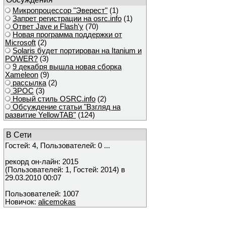
Микропроцессор "Эверест"
(1)
Запрет регистрации на osrc.info
(1)
Ответ Javе и Flash'у
(70)
Новая программа поддержки от
Microsoft
(2)
Solaris будет портирован на Itanium и
POWER?
(3)
9 декабря вышла новая сборка
Xameleon
(9)
рассылка
(2)
ЗРОС
(3)
Новый стиль OSRC.info
(2)
Обсуждение статьи "Взгляд на
развитие YellowTAB"
(124)
В Сети
Гостей: 4, Пользователей: 0 ...
рекорд он-лайн: 2015
(Пользователей: 1, Гостей: 2014) в
29.03.2010 00:07
Пользователей: 1007
Новичок:
alicemokas