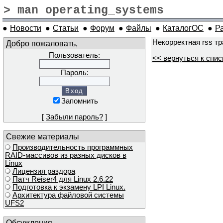
> man operating_systems
●
Новости
●
Статьи
●
Форум
●
Файлы
●
КаталогОС
●
Р
Некорректная rss т
Добро пожаловать,
Пользователь:
<< вернуться к спис
Пароль:
Запомнить
[
Забыли пароль?
]
Свежие материалы
Производительность программных
RAID-массивов из разных дисков в
Linux
Лицензия раздора
Патч Reiser4 для Linux 2.6.22
Подготовка к экзамену LPI Linux.
Архитектура файловой системы
UFS2
Обсуждения