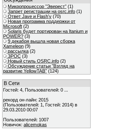
Микропроцессор "Эверест"
(1)
Запрет регистрации на osrc.info
(1)
Ответ Javе и Flash'у
(70)
Новая программа поддержки от
Microsoft
(2)
Solaris будет портирован на Itanium и
POWER?
(3)
9 декабря вышла новая сборка
Xameleon
(9)
рассылка
(2)
ЗРОС
(3)
Новый стиль OSRC.info
(2)
Обсуждение статьи "Взгляд на
развитие YellowTAB"
(124)
В Сети
Гостей: 4, Пользователей: 0 ...
рекорд он-лайн: 2015
(Пользователей: 1, Гостей: 2014) в
29.03.2010 00:07
Пользователей: 1007
Новичок:
alicemokas