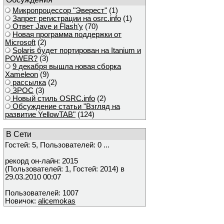
Микропроцессор "Эверест"
(1)
Запрет регистрации на osrc.info
(1)
Ответ Javе и Flash'у
(70)
Новая программа поддержки от
Microsoft
(2)
Solaris будет портирован на Itanium и
POWER?
(3)
9 декабря вышла новая сборка
Xameleon
(9)
рассылка
(2)
ЗРОС
(3)
Новый стиль OSRC.info
(2)
Обсуждение статьи "Взгляд на
развитие YellowTAB"
(124)
В Сети
Гостей: 5, Пользователей: 0 ...
рекорд он-лайн: 2015
(Пользователей: 1, Гостей: 2014) в
29.03.2010 00:07
Пользователей: 1007
Новичок:
alicemokas