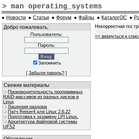
> man operating_systems
●
Новости
●
Статьи
●
Форум
●
Файлы
●
КаталогОС
●
Р
Некорректная rss т
Добро пожаловать,
Пользователь:
<< вернуться к спис
Пароль:
Запомнить
[
Забыли пароль?
]
Свежие материалы
Производительность программных
RAID-массивов из разных дисков в
Linux
Лицензия раздора
Патч Reiser4 для Linux 2.6.22
Подготовка к экзамену LPI Linux.
Архитектура файловой системы
UFS2
Обсуждения