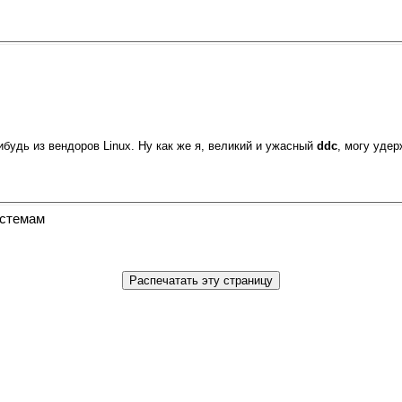
ибудь из вендоров Linux. Ну как же я, великий и ужасный
ddc
, могу удер
истемам