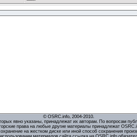
© OSRC.info, 2004-2010.
орых явно указаны, принадлежат их авторам. По вопросам пуб
торские права на любые другие материалы принадлежат OSRC.in
охранение на жестком диске или иной способ сохранения прои
использовании материалов сайта ссылка на OSRC.info обязате