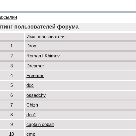
ассылки
йтинг пользователей форума
Имя пользователя
1
Dron
2
Roman I Khimov
3
Dreamer
4
Freeman
5
ddc
6
ossadchy
7
Chizh
8
den1
9
captain cobalt
10
cmp