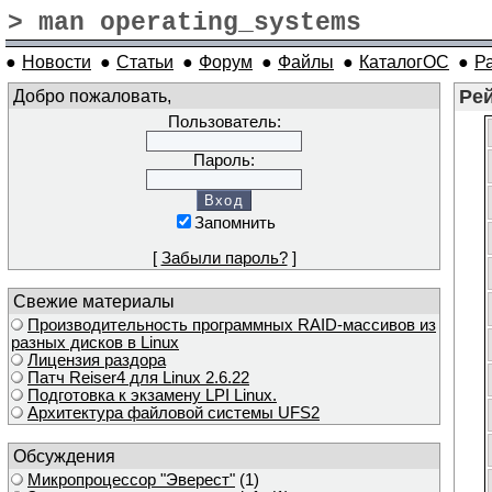
> man operating_systems
●
Новости
●
Статьи
●
Форум
●
Файлы
●
КаталогОС
●
Р
Добро пожаловать,
Ре
Пользователь:
Пароль:
Запомнить
[
Забыли пароль?
]
Свежие материалы
Производительность программных RAID-массивов из
разных дисков в Linux
Лицензия раздора
Патч Reiser4 для Linux 2.6.22
Подготовка к экзамену LPI Linux.
Архитектура файловой системы UFS2
Обсуждения
Микропроцессор "Эверест"
(1)