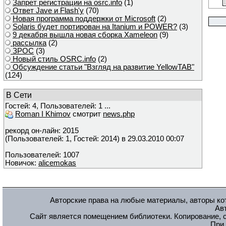
Запрет регистрации на osrc.info
(1)
Ответ Javе и Flash'у
(70)
Новая программа поддержки от Microsoft
(2)
Solaris будет портирован на Itanium и POWER?
(3)
9 декабря вышла новая сборка Xameleon
(9)
рассылка
(2)
ЗРОС
(3)
Новый стиль OSRC.info
(2)
Обсуждение статьи "Взгляд на развитие YellowTAB"
(124)
В Сети
Гостей: 4, Пользователей: 1 ...
Roman I Khimov
смотрит
news.php
рекорд он-лайн: 2015
(Пользователей: 1, Гостей: 2014) в 29.03.2010 00:07
Пользователей: 1007
Новичок:
alicemokas
Авторские права на любые материалы, авторы кот
Ав
Сайт является помещением библиотеки. Копирование, с
При 