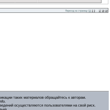
Переход на страницу [
1
]
2
3
...
17
18
19
ликации таких материалов обращайтесь к авторам.
fo.
зведений осуществляются пользователями на свой риск.
льна.