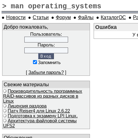
> man operating_systems
●
Новости
●
Статьи
●
Форум
●
Файлы
●
КаталогОС
●
Р
Добро пожаловать,
Ошибка
Пользователь:
У 
Пароль:
Запомнить
[
Забыли пароль?
]
Свежие материалы
Производительность программных
RAID-массивов из разных дисков в
Linux
Лицензия раздора
Патч Reiser4 для Linux 2.6.22
Подготовка к экзамену LPI Linux.
Архитектура файловой системы
UFS2
Обсуждения