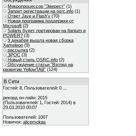
Микропроцессор "Эверест"
(1)
Запрет регистрации на osrc.info
(1)
Ответ Javе и Flash'у
(70)
Новая программа поддержки от
Microsoft
(2)
Solaris будет портирован на Itanium и
POWER?
(3)
9 декабря вышла новая сборка
Xameleon
(9)
рассылка
(2)
ЗРОС
(3)
Новый стиль OSRC.info
(2)
Обсуждение статьи "Взгляд на
развитие YellowTAB"
(124)
В Сети
Гостей: 8, Пользователей: 0 ...
рекорд он-лайн: 2015
(Пользователей: 1, Гостей: 2014) в
29.03.2010 00:07
Пользователей: 1007
Новичок:
alicemokas