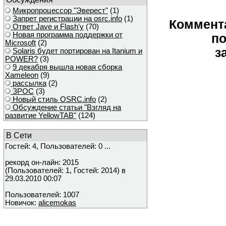
Микропроцессор "Эверест"
(1)
Запрет регистрации на osrc.info
(1)
Коммент
Ответ Javе и Flash'у
(70)
Новая программа поддержки от
по
Microsoft
(2)
з
Solaris будет портирован на Itanium и
POWER?
(3)
9 декабря вышла новая сборка
Xameleon
(9)
рассылка
(2)
ЗРОС
(3)
Новый стиль OSRC.info
(2)
Обсуждение статьи "Взгляд на
развитие YellowTAB"
(124)
В Сети
Гостей: 4, Пользователей: 0 ...
рекорд он-лайн: 2015
(Пользователей: 1, Гостей: 2014) в
29.03.2010 00:07
Пользователей: 1007
Новичок:
alicemokas