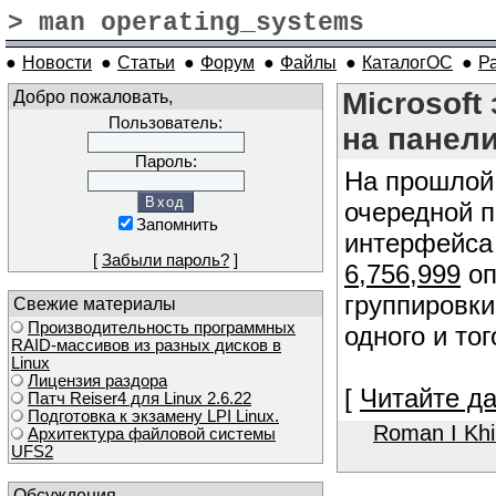
> man operating_systems
●
Новости
●
Статьи
●
Форум
●
Файлы
●
КаталогОС
●
Р
Добро пожаловать,
Microsoft
Пользователь:
на панели
Пароль:
На прошлой 
очередной п
Запомнить
интерфейса 
[
Забыли пароль?
]
6,756,999
оп
группировки
Свежие материалы
Производительность программных
одного и то
RAID-массивов из разных дисков в
Linux
Лицензия раздора
[
Читайте да
Патч Reiser4 для Linux 2.6.22
Подготовка к экзамену LPI Linux.
Roman I Kh
Архитектура файловой системы
UFS2
Обсуждения