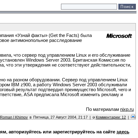
мпания «Узнай факты» (Get the Facts) была
 новое антимонопольное расследование
явила, что сервер под управлением Linux и его обслуживание
 установлен Windows Server 2003. Британская Комиссия по
ала, что эти утверждения не соответствуют действительности,
но на разном оборудовании. Сервер под управлением Linux
ром IBM z900, а работу Windows Server 2003 обслуживали
говый результат подтвердил преимущество Microsoft, чего и
ветствие, ASA предписала Microsoft изменить рекламу и
По материалам
nixp.ru
Roman I Khimov
в Пятница, 27 Август 2004, 21:17 |
Комментарии: 12
|
, авторизуйтесь или зарегистрируйтесь на сайте
здесь