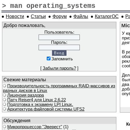
> man operating_systems
●
Новости
●
Статьи
●
Форум
●
Файлы
●
КаталогОС
●
Р
Добро пожаловать,
Mic
Пользователь:
У ю
при
Пароль:
дея
В р
обо
Запомнить
рек
соо
[
Забыли пароль?
]
Дел
Свежие материалы
был
два
Производительность программных RAID-массивов из
доб
разных дисков в Linux
опу
Лицензия раздора
Патч Reiser4 для Linux 2.6.22
Подготовка к экзамену LPI Linux.
Архитектура файловой системы UFS2
Обсуждения
К
Микропроцессор "Эверест"
(1)