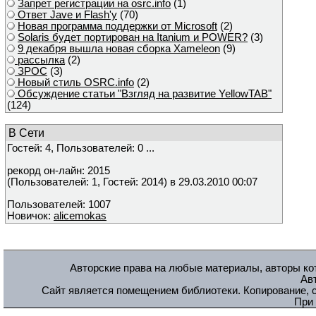
Запрет регистрации на osrc.info
(1)
Ответ Javе и Flash'у
(70)
Новая программа поддержки от Microsoft
(2)
Solaris будет портирован на Itanium и POWER?
(3)
9 декабря вышла новая сборка Xameleon
(9)
рассылка
(2)
ЗРОС
(3)
Новый стиль OSRC.info
(2)
Обсуждение статьи "Взгляд на развитие YellowTAB"
(124)
В Сети
Гостей: 4, Пользователей: 0 ...
рекорд он-лайн: 2015
(Пользователей: 1, Гостей: 2014) в 29.03.2010 00:07
Пользователей: 1007
Новичок:
alicemokas
Авторские права на любые материалы, авторы кот
Ав
Сайт является помещением библиотеки. Копирование, с
При 