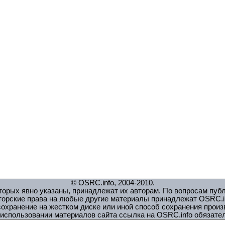
© OSRC.info, 2004-2010.
орых явно указаны, принадлежат их авторам. По вопросам пуб
торские права на любые другие материалы принадлежат OSRC.in
охранение на жестком диске или иной способ сохранения прои
использовании материалов сайта ссылка на OSRC.info обязате