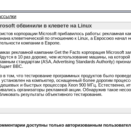
ассылки
rosoft обвинили в клевете на Linux
ристов корпорации Microsoft прибавилось работы: рекламная ка
знана клеветнической по отношению к Linux, а Евросоюз начал
тельности компании в Европе.
амках рекламной кампании Get the Facts корпорация Microsoft за
йдутся в 10 раз дороже, чем использование машины, на которой
ламным стандартам (ASA, Advertising Standards Authority) призн
бщает BBC.
о в том, что тестирование программных продуктов было проведе
 установлен на компьютер, оснащенный более дорогим процессо
 дешевых и быстрых процессора Xeon 900 МГц. Естественно, ито
ивались организаторы рекламной акции. Обнаружив такое несоот
бликовать результаты объективного тестирования.
омментарии доступны только авторизованным пользователям