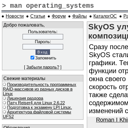
> man operating_systems
●
Новости
●
Статьи
●
Форум
●
Файлы
●
КаталогОС
●
Р
Добро пожаловать,
SkyOS ул
Пользователь:
композиц
Пароль:
Сразу после
SkyOS ста
Запомнить
графики. Те
[
Забыли пароль?
]
функции отр
окна своего
Свежие материалы
Производительность программных
скорость от
RAID-массивов из разных дисков в
также сдела
Linux
Лицензия раздора
содержимому
Патч Reiser4 для Linux 2.6.22
Подготовка к экзамену LPI Linux.
изменений с
Архитектура файловой системы
UFS2
Roman I Kh
Обсуждения