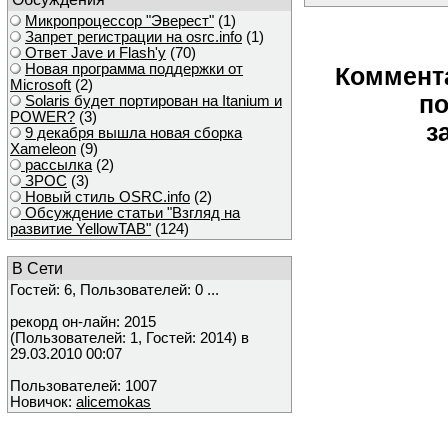
Микропроцессор "Эверест"
(1)
Запрет регистрации на osrc.info
(1)
Ответ Javе и Flash'у
(70)
Новая программа поддержки от
Коммент
Microsoft
(2)
по
Solaris будет портирован на Itanium и
POWER?
(3)
з
9 декабря вышла новая сборка
Xameleon
(9)
рассылка
(2)
ЗРОС
(3)
Новый стиль OSRC.info
(2)
Обсуждение статьи "Взгляд на
развитие YellowTAB"
(124)
В Сети
Гостей: 6, Пользователей: 0 ...
рекорд он-лайн: 2015
(Пользователей: 1, Гостей: 2014) в
29.03.2010 00:07
Пользователей: 1007
Новичок:
alicemokas