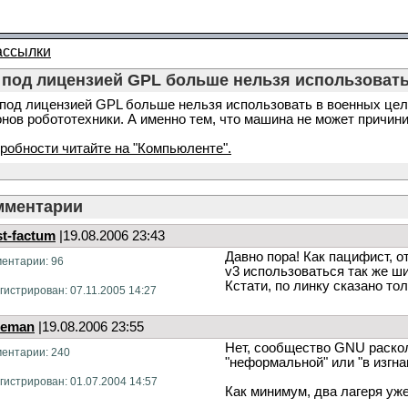
ассылки
 под лицензией GPL больше нельзя использовать
под лицензией GPL больше нельзя использовать в военных цел
онов робототехники. А именно тем, что машина не может причини
робности читайте на "Компьюленте".
мментарии
t-factum
|19.08.2006 23:43
Давно пора! Как пацифист, о
ентарии: 96
v3 использоваться так же ши
Кстати, по линку сказано то
гистрирован: 07.11.2005 14:27
eeman
|19.08.2006 23:55
Нет, сообщество GNU раскол
ентарии: 240
"неформальной" или "в изгна
гистрирован: 01.07.2004 14:57
Как минимум, два лагеря уже