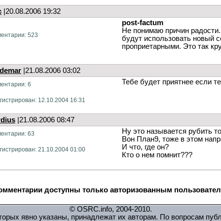
c
|20.08.2006 19:32
post-factum
Не понимаю причин радости.
ентарии: 523
будут использовать новый с
проприетарными. Это так кр
ldemar
|21.08.2006 03:02
Тебе будет приятнее если т
ентарии: 6
гистрирован: 12.10.2004 16:31
rdius
|21.08.2006 08:47
Ну это называется рубить то
ентарии: 63
Вон План9, тоже в этом нап
И что, где он?
гистрирован: 21.10.2004 01:00
Кто о нем помнит???
омментарии доступны только авторизованным пользователям
© OSRC.info, 2004-2010.
орых явно указаны, принадлежат их авторам. По вопросам пуб