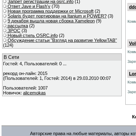
Запрет регистрации на osrc.info
(1)
Ответ Javе и Flash'у
(70)
dd
Новая программа поддержки от Microsoft
(2)
Solaris будет портирован на Itanium и POWER?
(3)
9 декабря вышла новая сборка Xameleon
(9)
Комм
рассылка
(2)
ЗРОС
(3)
Новый стиль OSRC.info
(2)
Обсуждение статьи "Взгляд на развитие YellowTAB"
Vo
(124)
Комм
В Сети
Заре
Гостей: 4, Пользователей: 0 ...
рекорд он-лайн: 2015
Lo
(Пользователей: 1, Гостей: 2014) в 29.03.2010 00:07
Комм
Пользователей: 1007
Заре
Новичок:
alicemokas
К
Авторские права на любые материалы, авторы кот