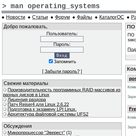
> man operating_systems
●
Новости
●
Статьи
●
Форум
●
Файлы
●
КаталогОС
●
Р
Добро пожаловать,
ПО
Пользователь:
ПО 
зак
Пароль:
Под
Запомнить
Ко
[
Забыли пароль?
]
pos
Свежие материалы
Комм
Производительность программных RAID-массивов из
разных дисков в Linux
Заре
Лицензия раздора
Патч Reiser4 для Linux 2.6.22
Fr
Подготовка к экзамену LPI Linux.
Архитектура файловой системы UFS2
Комм
Обсуждения
Заре
Микропроцессор "Эверест"
(1)