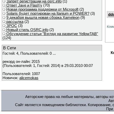
Запрет регистрации на osrc.info
(1)
Ответ Javе и Flash'у
(70)
Новая программа поддержки от Microsoft
(2)
Solaris будет портирован на Itanium и POWER?
(3)
dd
9 декабря вышла новая сборка Xameleon
(9)
рассылка
(2)
ЗРОС
(3)
Комм
Новый стиль OSRC.info
(2)
Обсуждение статьи "Взгляд на развитие YellowTAB"
(124)
В Сети
К
Гостей: 4, Пользователей: 0 ...
рекорд он-лайн: 2015
(Пользователей: 1, Гостей: 2014) в 29.03.2010 00:07
Пользователей: 1007
Новичок:
alicemokas
Авторские права на любые материалы, авторы кот
Ав
Сайт является помещением библиотеки. Копирование, с
При 