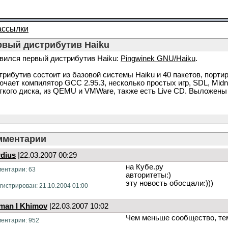
ассылки
рвый дистрибутив Haiku
вился первый дистрибутив Haiku:
Pingwinek GNU/Haiku
.
трибутив состоит из базовой системы Haiku и 40 пакетов, порти
ючает компилятор GCC 2.95.3, несколько простых игр, SDL, Midn
ткого диска, из QEMU и VMWare, также есть Live CD. Выложен
мментарии
rdius
|22.03.2007 00:29
на Кубе.ру
ентарии: 63
авторитеты:)
эту новость обосцали:)))
гистрирован: 21.10.2004 01:00
man I Khimov
|22.03.2007 10:02
Чем меньше сообщество, тем
ентарии: 952