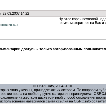
c
|23.03.2007 14:22
Ну этос корей похвалой над
громко материться на Вас и 
ентарии: 523
омментарии доступны только авторизованным пользователям
© OSRC.info, 2004-2010.
орых явно указаны, принадлежат их авторам. По вопросам пуб
торские права на любые другие материалы принадлежат OSRC.in
охранение на жестком диске или иной способ сохранения прои
использовании материалов сайта ссылка на OSRC.info обязате