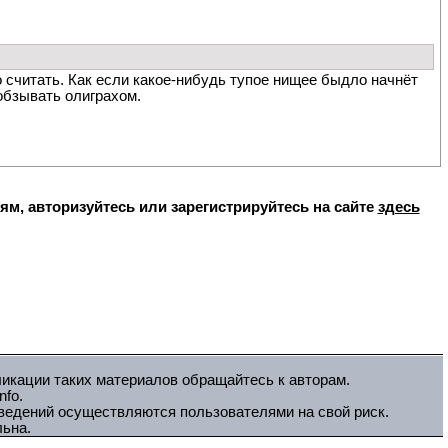
о считать. Как если какое-нибудь тупое нищее быдло начнёт
обзывать олиграхом.
, авторизуйтесь или зарегистрируйтесь на сайте
здесь
ликации таких материалов обращайтесь к авторам.
fo.
зведений осуществляются пользователями на свой риск.
льна.