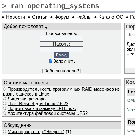
> man operating_systems
●
Новости
●
Статьи
●
Форум
●
Файлы
●
КаталогОС
●
Р
Добро пожаловать,
Пе
Пользователь:
Поя
Пароль:
Дис
вкл
жес
Запомнить
[
Забыли пароль?
]
Ко
Свежие материалы
Производительность программных RAID-массивов из
Lo
разных дисков в Linux
Лицензия раздора
Комм
Патч Reiser4 для Linux 2.6.22
Подготовка к экзамену LPI Linux.
Заре
Архитектура файловой системы UFS2
Ro
Обсуждения
Комм
Микропроцессор "Эверест"
(1)