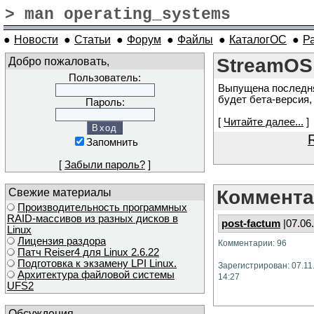
> man operating_systems
●
Новости
●
Статьи
●
Форум
●
Файлы
●
КаталогОС
●
Р
Добро пожаловать,
StreamOS 
Пользователь:
Выпущена последн
будет бета-версия,
Пароль:
[
Читайте далее...
]
Запомнить
[
Забыли пароль?
]
Свежие материалы
Коммента
Производительность программных
RAID-массивов из разных дисков в
post-factum
|07.06
Linux
Лицензия раздора
Комментарии: 96
Патч Reiser4 для Linux 2.6.22
Подготовка к экзамену LPI Linux.
Зарегистрирован: 07.11
Архитектура файловой системы
14:27
UFS2
Обсуждения