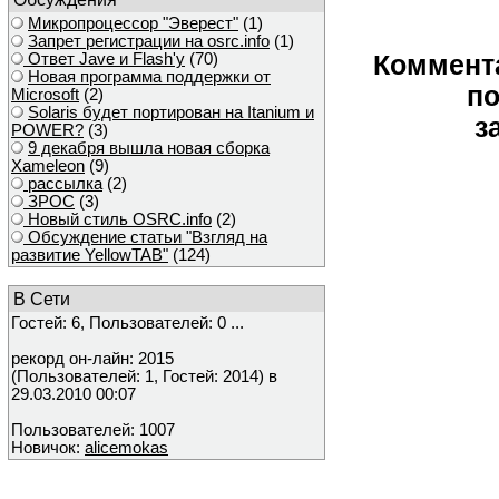
Микропроцессор "Эверест"
(1)
Запрет регистрации на osrc.info
(1)
Ответ Javе и Flash'у
(70)
Коммент
Новая программа поддержки от
по
Microsoft
(2)
Solaris будет портирован на Itanium и
з
POWER?
(3)
9 декабря вышла новая сборка
Xameleon
(9)
рассылка
(2)
ЗРОС
(3)
Новый стиль OSRC.info
(2)
Обсуждение статьи "Взгляд на
развитие YellowTAB"
(124)
В Сети
Гостей: 6, Пользователей: 0 ...
рекорд он-лайн: 2015
(Пользователей: 1, Гостей: 2014) в
29.03.2010 00:07
Пользователей: 1007
Новичок:
alicemokas