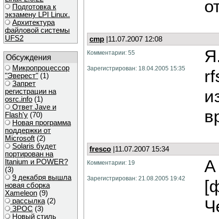
о
Подготовка к
экзамену LPI Linux.
Архитектура
файловой системы
UFS2
cmp
|11.07.2007 12:08
Я
Комментарии: 55
Обсуждения
Микропроцессор
Зарегистрирован: 18.04.2005 15:35
r
"Эверест"
(1)
Запрет
и
регистрации на
osrc.info
(1)
Ответ Javе и
в
Flash'у
(70)
Новая программа
поддержки от
Microsoft
(2)
Solaris будет
fresco
|11.07.2007 15:34
портирован на
А
Itanium и POWER?
Комментарии: 19
(3)
9 декабря вышла
Зарегистрирован: 21.08.2005 19:42
[
новая сборка
Xameleon
(9)
Ч
рассылка
(2)
ЗРОС
(3)
Новый стиль