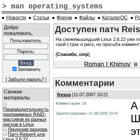
> man operating_systems
●
Новости
●
Статьи
●
Форум
●
Файлы
●
КаталогОС
●
Р
Добро
Доступен патч Reis
пожаловать,
На свежевышедший Linux 2.6.22 уже п
Пользователь:
свой страх и риск, но просьба коммен
Пароль:
[
Спасибо, cmp
]
Roman I Khimov
в 
Запомнить
[
Забыли пароль?
]
Комментарии
Свежие
fresco
|11.07.2007 10:21
материалы
А
Комментарии: 19
Производительность
Зарегистрирован: 21.08.2005 19:42
программных RAID-
Ш
массивов из разных
дисков в Linux
э
Лицензия раздора
Патч Reiser4 для
Linux 2.6.22