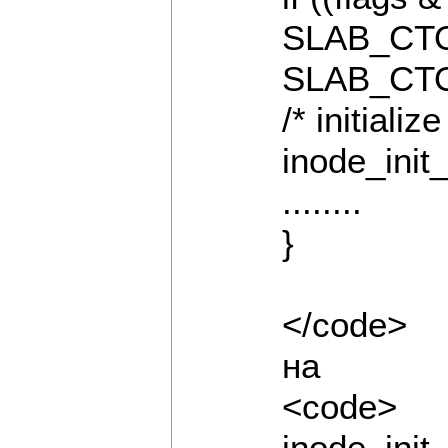
SLAB_CT
SLAB_CT
/* initializ
inode_init
........
}
</code>
на
<code>