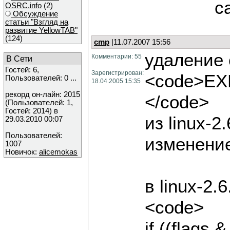
с
OSRC.info
(2)
Обсуждение
статьи "Взгляд на
развитие YellowTAB"
(124)
cmp
|11.07.2007 15:56
удаление 
Комментарии: 55
В Сети
Гостей: 6,
Зарегистрирован:
<code>EX
Пользователей: 0 ...
18.04.2005 15:35
рекорд он-лайн: 2015
</code>
(Пользователей: 1,
Гостей: 2014) в
из linux-2
29.03.2010 00:07
Пользователей:
изменение
1007
Новичок:
alicemokas
в linux-2.
<code>
if ((flag