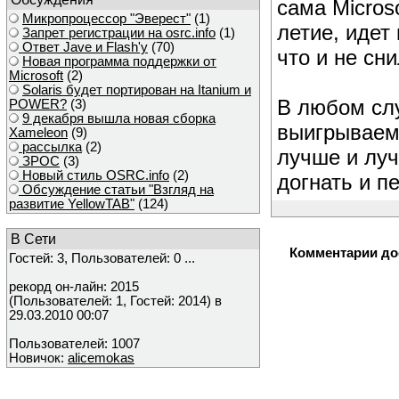
сама Micros
Микропроцессор "Эверест"
(1)
летие, идет
Запрет регистрации на osrc.info
(1)
Ответ Javе и Flash'у
(70)
что и не сн
Новая программа поддержки от
Microsoft
(2)
Solaris будет портирован на Itanium и
В любом слу
POWER?
(3)
9 декабря вышла новая сборка
выигрываем 
Xameleon
(9)
рассылка
(2)
лучше и луч
ЗРОС
(3)
Новый стиль OSRC.info
(2)
догнать и пе
Обсуждение статьи "Взгляд на
развитие YellowTAB"
(124)
В Сети
Комментарии до
Гостей: 3, Пользователей: 0 ...
рекорд он-лайн: 2015
(Пользователей: 1, Гостей: 2014) в
29.03.2010 00:07
Пользователей: 1007
Новичок:
alicemokas