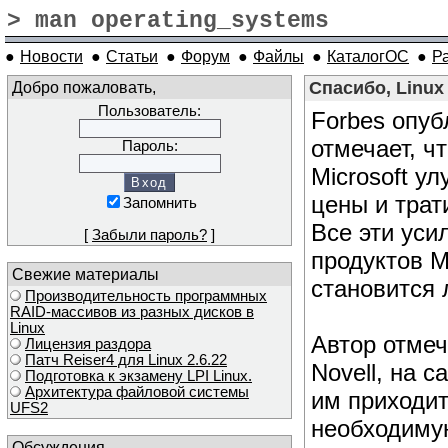
> man operating_systems
●
Новости
●
Статьи
●
Форум
●
Файлы
●
КаталогОС
●
Р
Добро пожаловать,
Спасибо, Linux
Пользователь:
Forbes опу
отмечает, ч
Пароль:
Microsoft у
цены и трат
Запомнить
Все эти уси
[
Забыли пароль?
]
продуктов Mi
Свежие материалы
становится 
Производительность программных
RAID-массивов из разных дисков в
Linux
Автор отмеч
Лицензия раздора
Патч Reiser4 для Linux 2.6.22
Novell, на 
Подготовка к экзамену LPI Linux.
Архитектура файловой системы
им приходит
UFS2
необходимую
Обсуждения