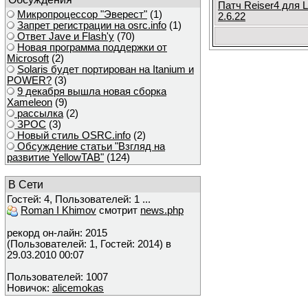
Патч Reiser4 для L
Микропроцессор "Эверест"
(1)
2.6.22
Запрет регистрации на osrc.info
(1)
Ответ Javе и Flash'у
(70)
Новая программа поддержки от
Microsoft
(2)
Solaris будет портирован на Itanium и
POWER?
(3)
9 декабря вышла новая сборка
Xameleon
(9)
рассылка
(2)
ЗРОС
(3)
Новый стиль OSRC.info
(2)
Обсуждение статьи "Взгляд на
развитие YellowTAB"
(124)
В Сети
Гостей: 4, Пользователей: 1 ...
Roman I Khimov
смотрит
news.php
рекорд он-лайн: 2015
(Пользователей: 1, Гостей: 2014) в
29.03.2010 00:07
Пользователей: 1007
Новичок:
alicemokas