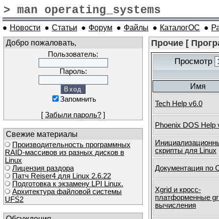
> man operating_systems
●
Новости
●
Статьи
●
Форум
●
Файлы
●
КаталогОС
●
Р
Добро пожаловать,
Прочие [ Прогр
Пользователь:
Просмотр
Пароль:
Имя
Запомнить
Tech Help v6.0
[
Забыли пароль?
]
Phoenix DOS Help 
Свежие материалы
Инициализационн
Производительность программных
скрипты для Linux
RAID-массивов из разных дисков в
Linux
Лицензия раздора
Документация по 
Патч Reiser4 для Linux 2.6.22
Подготовка к экзамену LPI Linux.
Xgrid и кросс-
Архитектура файловой системы
платформенные gri
UFS2
вычисления
Обсуждения