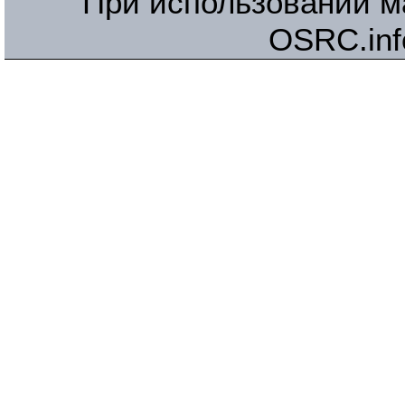
При использовании м
OSRC.inf