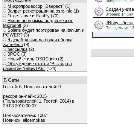
Воскресенье, 19
Микропроцессор "Эверест"
(1)
Создан унив
Запрет регистрации на osrc.info
(1)
Вторник, 14 Сен
Ответ Javе и Flash'у
(70)
Новая программа поддержки от
JRuby - бесп
Microsoft
(2)
Понедельник, 13
Solaris будет портирован на Itanium и
POWER?
(3)
9 декабря вышла новая сборка
Xameleon
(9)
рассылка
(2)
ЗРОС
(3)
Новый стиль OSRC.info
(2)
Обсуждение статьи "Взгляд на
развитие YellowTAB"
(124)
В Сети
Гостей: 6, Пользователей: 0 ...
рекорд он-лайн: 2015
(Пользователей: 1, Гостей: 2014) в
29.03.2010 00:07
Пользователей: 1007
Новичок:
alicemokas