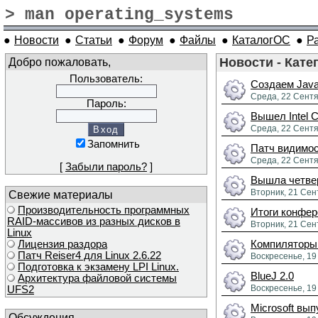
> man operating_systems
●
Новости
●
Статьи
●
Форум
●
Файлы
●
КаталогОС
●
Р
Добро пожаловать,
Новости - Кате
Пользователь:
Создаем Java
Среда, 22 Сентя
Пароль:
Вышел Intel C
Среда, 22 Сентя
Запомнить
Патч видимо
Среда, 22 Сентя
[
Забыли пароль?
]
Вышла четвер
Вторник, 21 Сен
Свежие материалы
Производительность программных
Итоги конфер
RAID-массивов из разных дисков в
Вторник, 21 Сен
Linux
Лицензия раздора
Компиляторы 
Патч Reiser4 для Linux 2.6.22
Воскресенье, 19
Подготовка к экзамену LPI Linux.
BlueJ 2.0
Архитектура файловой системы
Воскресенье, 19
UFS2
Microsoft вы
Обсуждения