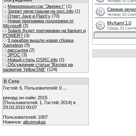
Четверг, 02 Сен
Микропроцессор "Эверест"
(1)
Свежие рели
Запрет регистрации на osrc.info
(1)
Четверг, 02 Сен
Ответ Javе и Flash'у
(70)
Новая программа поддержки от
MyXaml 1.0
Microsoft
(2)
Среда, 01 Сентя
Solaris будет портирован на Itanium и
POWER?
(3)
9 декабря вышла новая сборка
Xameleon
(9)
рассылка
(2)
ЗРОС
(3)
Новый стиль OSRC.info
(2)
Обсуждение статьи "Взгляд на
развитие YellowTAB"
(124)
В Сети
Гостей: 6, Пользователей: 0 ...
рекорд он-лайн: 2015
(Пользователей: 1, Гостей: 2014) в
29.03.2010 00:07
Пользователей: 1007
Новичок:
alicemokas