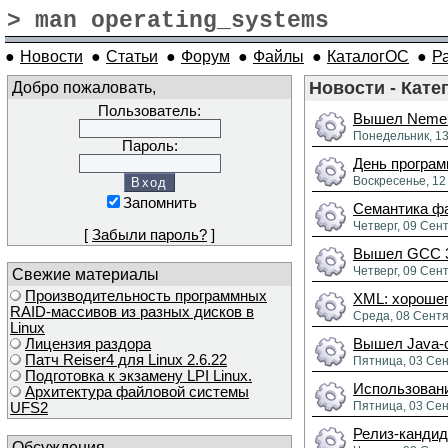
> man operating_systems
●
Новости
●
Статьи
●
Форум
●
Файлы
●
КаталогОС
●
Р
Добро пожаловать,
Новости - Кате
Пользователь:
Вышел Nemerl
Понедельник, 13
Пароль:
День програм
Воскресенье, 12
Запомнить
Семантика фа
Четверг, 09 Сен
[
Забыли пароль?
]
Вышел GCC 3
Четверг, 09 Сен
Свежие материалы
Производительность программных
XML: хорошег
RAID-массивов из разных дисков в
Среда, 08 Сентя
Linux
Лицензия раздора
Вышел Java-с
Патч Reiser4 для Linux 2.6.22
Пятница, 03 Сен
Подготовка к экзамену LPI Linux.
Использован
Архитектура файловой системы
Пятница, 03 Сен
UFS2
Релиз-кандид
Обсуждения