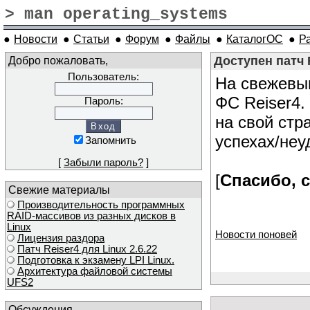
> man operating_systems
●
Новости
●
Статьи
●
Форум
●
Файлы
●
КаталогОС
●
Р
Добро пожаловать,
Доступен патч R
Пользователь:
На свежевыш
ФС Reiser4.
Пароль:
на свой стр
успехах/неу
Запомнить
[
Забыли пароль?
]
[
Спасибо, 
Свежие материалы
Производительность программных
RAID-массивов из разных дисков в
Linux
Новости поновей
Лицензия раздора
Патч Reiser4 для Linux 2.6.22
Подготовка к экзамену LPI Linux.
Архитектура файловой системы
UFS2
Обсуждения