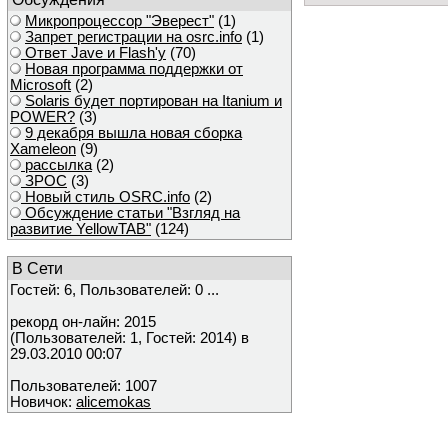
Микропроцессор "Эверест"
(1)
Запрет регистрации на osrc.info
(1)
Ответ Javе и Flash'у
(70)
Новая программа поддержки от
Microsoft
(2)
Solaris будет портирован на Itanium и
POWER?
(3)
9 декабря вышла новая сборка
Xameleon
(9)
рассылка
(2)
ЗРОС
(3)
Новый стиль OSRC.info
(2)
Обсуждение статьи "Взгляд на
развитие YellowTAB"
(124)
В Сети
Гостей: 6, Пользователей: 0 ...
рекорд он-лайн: 2015
(Пользователей: 1, Гостей: 2014) в
29.03.2010 00:07
Пользователей: 1007
Новичок:
alicemokas