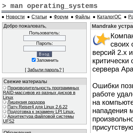
> man operating_systems
●
Новости
●
Статьи
●
Форум
●
Файлы
●
КаталогОС
●
Р
Добро пожаловать,
Mandrake устра
Пользователь:
Компа
своих 
Пароль:
версий 2.х и
критически 
Запомнить
сервера Apa
[
Забыли пароль?
]
Свежие материалы
Ошибки поз
Производительность программных
работе удал
RAID-массивов из разных дисков в
Linux
на компьюте
Лицензия раздора
Патч Reiser4 для Linux 2.6.22
нападения 
Подготовка к экзамену LPI Linux.
Архитектура файловой системы
произвольно
UFS2
присутствую
Обсуждения