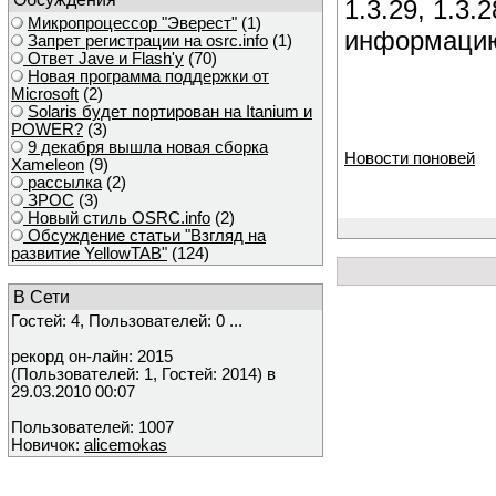
1.3.29, 1.3.
Микропроцессор "Эверест"
(1)
информацию
Запрет регистрации на osrc.info
(1)
Ответ Javе и Flash'у
(70)
Новая программа поддержки от
Microsoft
(2)
Solaris будет портирован на Itanium и
POWER?
(3)
9 декабря вышла новая сборка
Новости поновей
Xameleon
(9)
рассылка
(2)
ЗРОС
(3)
Новый стиль OSRC.info
(2)
Обсуждение статьи "Взгляд на
развитие YellowTAB"
(124)
В Сети
Гостей: 4, Пользователей: 0 ...
рекорд он-лайн: 2015
(Пользователей: 1, Гостей: 2014) в
29.03.2010 00:07
Пользователей: 1007
Новичок:
alicemokas