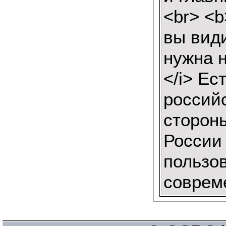
<br> <b
вы вид
нужна 
</i> Ес
российс
сторон
России
пользо
соврем