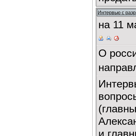
Интервью с раз
на 11 
О росс
направл
Интерв
вопрос
(главны
Алексан
и главн