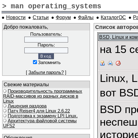
> man operating_systems
●
Новости
●
Статьи
●
Форум
●
Файлы
●
КаталогОС
●
Р
Добро пожаловать,
Список авторо
Пользователь:
BSD, Linux и ко
Пароль:
на 15 
Запомнить
[
Забыли пароль?
]
Linux, L
Свежие материалы
вот BSD
Производительность программных
RAID-массивов из разных дисков в
Linux
BSD пр
Лицензия раздора
Патч Reiser4 для Linux 2.6.22
Подготовка к экзамену LPI Linux.
неспеш
Архитектура файловой системы
UFS2
истори
Обсуждения