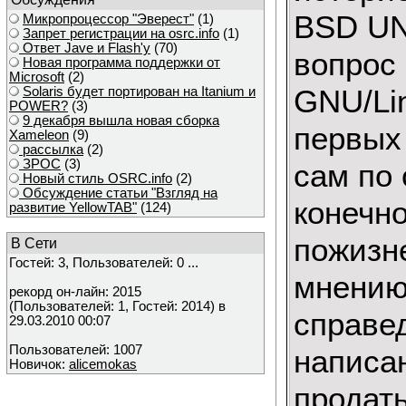
BSD UN
Микропроцессор "Эверест"
(1)
Запрет регистрации на osrc.info
(1)
Ответ Javе и Flash'у
(70)
вопрос 
Новая программа поддержки от
Microsoft
(2)
GNU/Li
Solaris будет портирован на Itanium и
POWER?
(3)
9 декабря вышла новая сборка
первых
Xameleon
(9)
рассылка
(2)
ЗРОС
(3)
сам по 
Новый стиль OSRC.info
(2)
Обсуждение статьи "Взгляд на
конечно
развитие YellowTAB"
(124)
пожизне
В Сети
Гостей: 3, Пользователей: 0 ...
мнению
рекорд он-лайн: 2015
(Пользователей: 1, Гостей: 2014) в
справед
29.03.2010 00:07
Пользователей: 1007
написан
Новичок:
alicemokas
продат