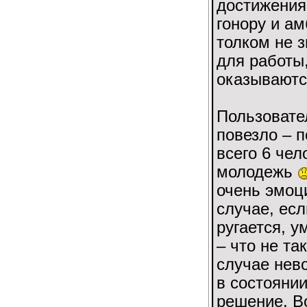
достижения
гонору и ам
толком не 
для работы,
оказываютс
Пользовате
повезло – 
всего 6 чел
молодежь
очень эмоц
случае, есл
ругается, у
– что не та
случае нев
в состояни
решение. В