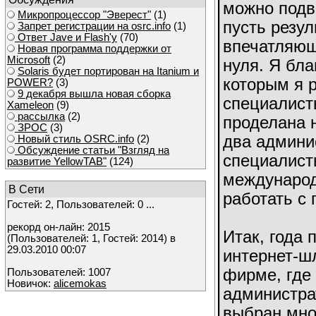
можно подве
Микропроцессор "Эверест"
(1)
пусть резул
Запрет регистрации на osrc.info
(1)
Ответ Javе и Flash'у
(70)
впечатляющ
Новая программа поддержки от
Microsoft
(2)
нуля. Я бл
Solaris будет портирован на Itanium и
которым я 
POWER?
(3)
9 декабря вышла новая сборка
специалист
Xameleon
(9)
рассылка
(2)
проделана 
ЗРОС
(3)
два админи
Новый стиль OSRC.info
(2)
Обсуждение статьи "Взгляд на
специалист
развитие YellowTAB"
(124)
международ
В Сети
работать с 
Гостей: 2, Пользователей: 0 ...
рекорд он-лайн: 2015
Итак, года 
(Пользователей: 1, Гостей: 2014) в
29.03.2010 00:07
интернет-ш
фирме, где
Пользователей: 1007
Новичок:
alicemokas
администра
выбран мно