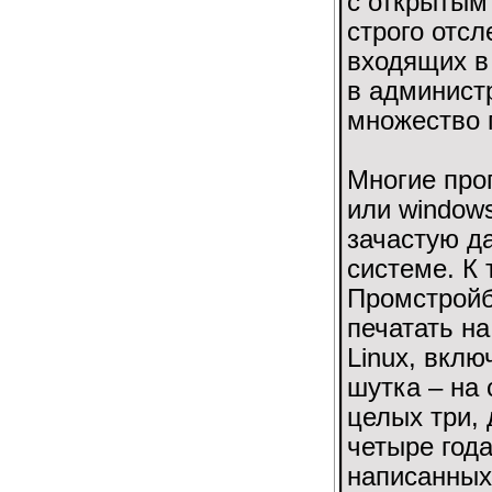
с открытым
строго отс
входящих в 
в админист
множество 
Многие про
или windows
зачастую д
системе. К
Промстройб
печатать н
Linux, вклю
шутка – на 
целых три, 
четыре года
написанных 