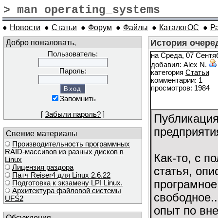
> man operating_systems
●
Новости
●
Статьи
●
Форум
●
Файлы
●
КаталогОС
●
Р
Добро пожаловать,
История очере
Пользователь:
на Среда, 07 Сентяб
добавил: Alex N.
Пароль:
категория
Статьи
комментарии: 1
просмотров: 1984
Запомнить
[
Забыли пароль?
]
Публикация
предприятия
Свежие материалы
Производительность программных
RAID-массивов из разных дисков в
Как-то, с п
Linux
Лицензия раздора
статья, оп
Патч Reiser4 для Linux 2.6.22
програмное
Подготовка к экзамену LPI Linux.
Архитектура файловой системы
свободное..
UFS2
опыт по вн
Обсуждения