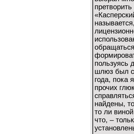
претворить
«Касперский
называется
лицензионн
использова
обращаться 
формироват
пользуясь 
шлюз был с
года, пока 
прочих глюк
справляться
найдены, то
то ли вино
что, – толь
установлены