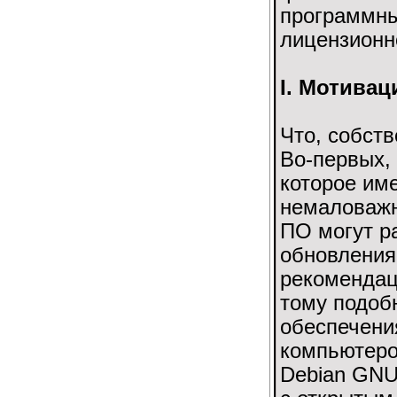
программны
лицензионн
I. Мотивац
Что, собст
Во-первых, 
которое име
немаловажн
ПО могут р
обновления
рекомендац
тому подоб
обеспечени
компьютеро
Debian GNU