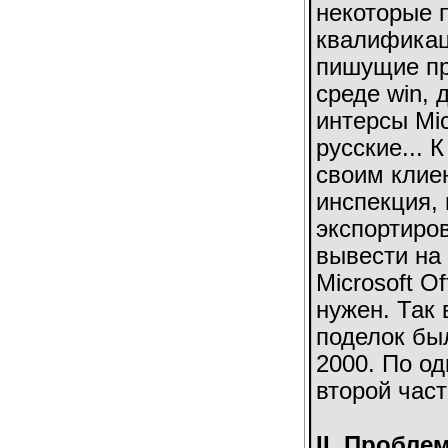
некоторые 
квалификац
пишущие пр
среде win, 
интерсы Mic
русские... 
своим клиен
инспекция,
экспортиро
вывести на
Microsoft O
нужен. Так 
поделок бы
2000. По о
второй част
II. Пробле