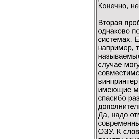
Конечно, н
Вторая про
однаково п
системах. Е
например, т
называемые
случае мог
совместимо
винпринтер
имеющие ме
спасибо раз
дополнител
Да, надо от
современны
ОЗУ. К слов