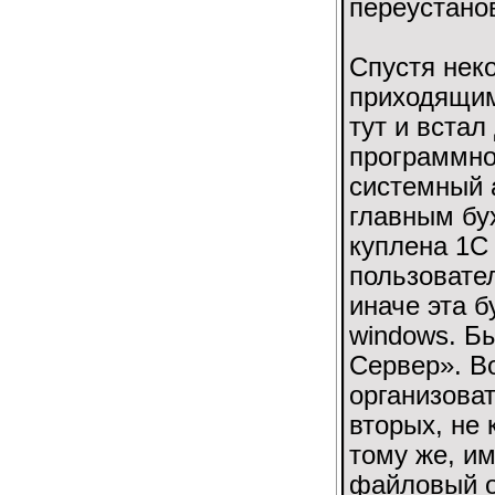
переустано
Спустя нек
приходящим
тут и встал
программног
системный 
главным бу
куплена 1С
пользовател
иначе эта б
windows. Б
Сервер». В
организоват
вторых, не
тому же, им
файловый о