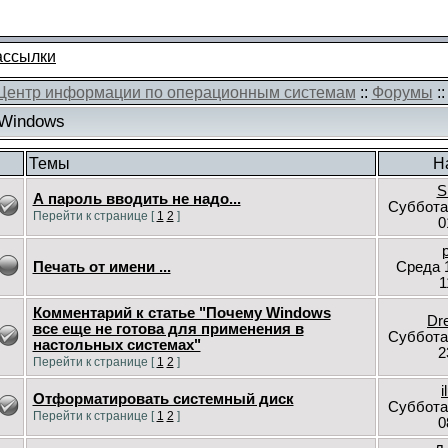
ассылки
Центр информации по операционным системам
::
Форумы
:
Windows
Темы
Н
S
А пароль вводить не надо...
Суббота
Перейти к странице [
1
2
]
0
Печать от имени ...
Среда 
1
Комментарий к статье "Почему Windows
Dr
все еще не готова для применения в
Суббота
настольных системах"
2
Перейти к странице [
1
2
]
i
Отформатировать системный диск
Суббота
Перейти к странице [
1
2
]
0