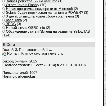
Запрет регистрации на osrc.info
(1)
Ответ Javе и Flash'у
(70)
Новая программа поддержки от Microsoft
(2)
Solaris будет портирован на Itanium и POWER?
(3)
9 декабря вышла новая сборка Xameleon
(9)
рассылка
(2)
ЗРОС
(3)
Новый стиль OSRC.info
(2)
Обсуждение статьи "Взгляд на развитие YellowTAB"
(124)
В Сети
Гостей: 3, Пользователей: 1 ...
Roman I Khimov
смотрит
news.php
рекорд он-лайн: 2015
(Пользователей: 1, Гостей: 2014) в 29.03.2010 00:07
Пользователей: 1007
Новичок:
alicemokas