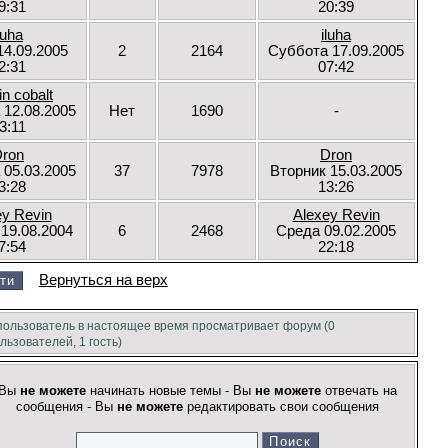
9:31
20:39
luha
iluha
14.09.2005
2
2164
Суббота 17.09.2005
2:31
07:42
in cobalt
 12.08.2005
Нет
1690
-
3:11
ron
Dron
 05.03.2005
37
7978
Вторник 15.03.2005
3:28
13:26
ey Revin
Alexey Revin
 19.08.2004
6
2468
Среда 09.02.2005
7:54
22:18
Вернуться на верх
пользователь в настоящее время просматривает форум (0
льзователей, 1 гость)
Вы
не можете
начинать новые темы - Вы
не можете
отвечать на
сообщения - Вы
не можете
редактировать свои сообщения