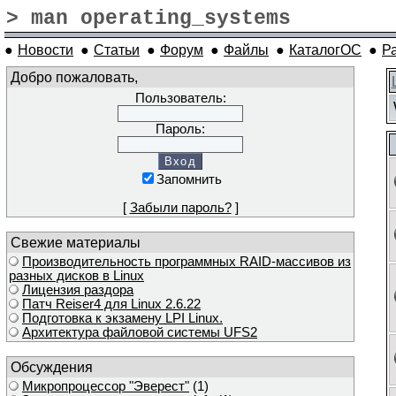
> man operating_systems
●
Новости
●
Статьи
●
Форум
●
Файлы
●
КаталогОС
●
Р
Добро пожаловать,
Пользователь:
Пароль:
Запомнить
[
Забыли пароль?
]
Свежие материалы
Производительность программных RAID-массивов из
разных дисков в Linux
Лицензия раздора
Патч Reiser4 для Linux 2.6.22
Подготовка к экзамену LPI Linux.
Архитектура файловой системы UFS2
Обсуждения
Микропроцессор "Эверест"
(1)