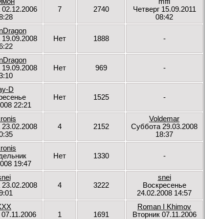
имон
mffi
 02.12.2006
7
2740
Четверг 15.09.2011
8:28
08:42
onDragon
 19.09.2008
Нет
1888
-
6:22
onDragon
 19.09.2008
Нет
969
-
3:10
ay-D
ресенье
Нет
1525
-
2008 22:21
ronis
Voldemar
 23.02.2008
4
2152
Суббота 29.03.2008
0:35
18:37
ronis
дельник
Нет
1330
-
2008 19:47
snei
snei
 23.02.2008
4
3222
Воскресенье
9:01
24.02.2008 14:57
XXX
Roman I Khimov
 07.11.2006
1
1691
Вторник 07.11.2006