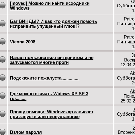
Д
[moved] Можно ли найти исходники
Суббота
Windows
1
Patr
Баг ВИНДЫ? И как кто должен помочь
Пятница
испраивить упущенный глюк!?
1
Patr
Vienna 2008
Пятница
1
J
Начал пользоваться интернетом и не
Воск
запускаются многие проги
13.04.
Ak
Подскажите пожалуста...............
Суббота
2
Ak
Где можно скачать Widows XP SP 3
Поне
rus........
25.02.
Прошу помощи: Windows xp зависает
Суббота
при запуске или переустановке
1
Взлом пароля
Вторник