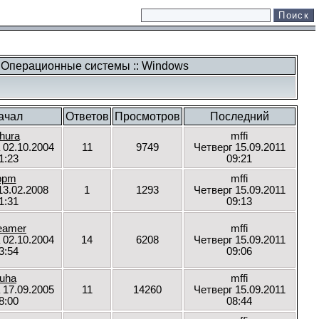
: Операционные системы :: Windows
ачал
Ответов
Просмотров
Последний
hura
mffi
 02.10.2004
11
9749
Четверг 15.09.2011
1:23
09:21
ppm
mffi
13.02.2008
1
1293
Четверг 15.09.2011
1:31
09:13
eamer
mffi
 02.10.2004
14
6208
Четверг 15.09.2011
3:54
09:06
luha
mffi
 17.09.2005
11
14260
Четверг 15.09.2011
8:00
08:44