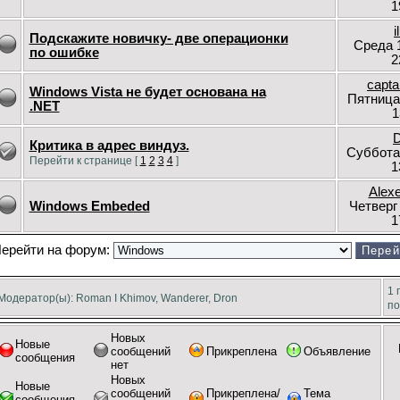
1
i
Подскажите новичку- две операционки
Среда 
по ошибке
2
capta
Windows Vista не будет основана на
Пятница
.NET
1
D
Критика в адрес виндуз.
Суббота
Перейти к странице [
1
2
3
4
]
1
Alex
Windows Embeded
Четверг
1
ерейти на форум:
1 
Модератор(ы): Roman I Khimov, Wanderer, Dron
по
Новых
Новые
сообщений
Прикреплена
Объявление
сообщения
нет
Новых
Новые
сообщений
Прикреплена/
Тема
сообщения