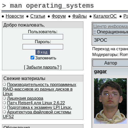
> man operating_systems
●
Новости
●
Статьи
●
Форум
●
Файлы
●
КаталогОС
●
Р
Добро пожаловать,
Центр информа
:: Операционны
Пользователь:
ЗРОС
Пароль:
Переход на стра
Модераторы: Roma
Запомнить
Автор
[
Забыли пароль?
]
gagar
Свежие материалы
Производительность программных
RAID-массивов из разных дисков в
Linux
Лицензия раздора
Патч Reiser4 для Linux 2.6.22
Подготовка к экзамену LPI Linux.
Архитектура файловой системы
UFS2
Обсуждения