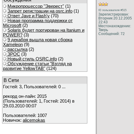
Микропроцессор "Эверест"
(1)
Запрет регистрации на osrc.info
(1)
ID пользователя #515
Зарегистрирован:
Ответ Javе и Flash'у
(70)
Вторник 20.12.2005
Новая программа поддержки от
22:43
Microsoft
(2)
Местонахождение:
Solaris будет портирован на Itanium и
Тверь
Сообщений: 72
POWER?
(3)
9 декабря вышла новая сборка
Xameleon
(9)
рассылка
(2)
ЗРОС
(3)
Новый стиль OSRC.info
(2)
Обсуждение статьи "Взгляд на
развитие YellowTAB"
(124)
В Сети
Гостей: 3, Пользователей: 0 ...
рекорд он-лайн: 2015
(Пользователей: 1, Гостей: 2014) в
29.03.2010 00:07
Пользователей: 1007
Новичок:
alicemokas