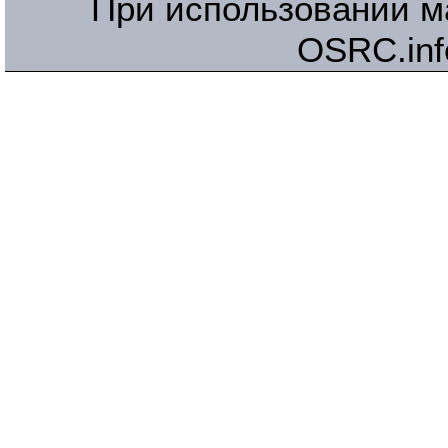
При использовании м
OSRC.inf