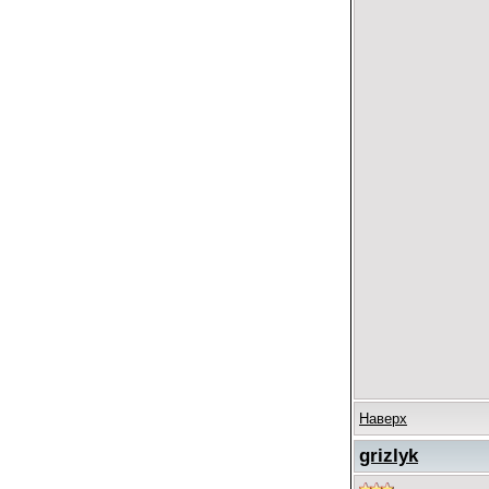
Наверх
grizlyk