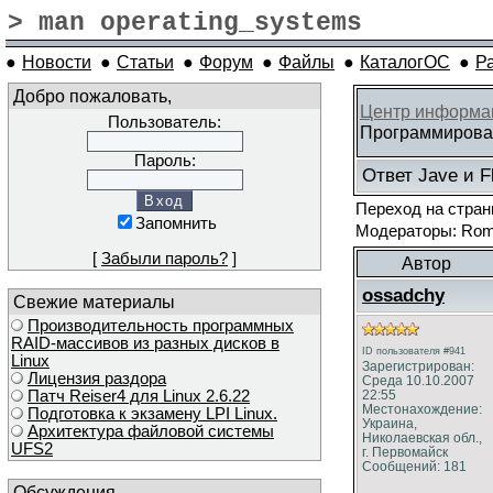
> man operating_systems
●
Новости
●
Статьи
●
Форум
●
Файлы
●
КаталогОС
●
Р
Добро пожаловать,
Центр информа
Пользователь:
Программирован
Пароль:
Ответ Javе и F
Переход на стра
Запомнить
Модераторы: Roma
[
Забыли пароль?
]
Автор
ossadchy
Свежие материалы
Производительность программных
RAID-массивов из разных дисков в
ID пользователя #941
Linux
Зарегистрирован:
Лицензия раздора
Среда 10.10.2007
Патч Reiser4 для Linux 2.6.22
22:55
Местонахождение:
Подготовка к экзамену LPI Linux.
Украина,
Архитектура файловой системы
Николаевская обл.,
UFS2
г. Первомайск
Сообщений: 181
Обсуждения