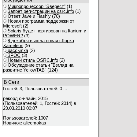
Микропроцессор "Эверест"
(1)
Запрет регистрации на osrc.info
(1)
Ответ Javе и Flash'у
(70)
Новая программа поддержки от
Microsoft
(2)
Solaris будет портирован на Itanium и
POWER?
(3)
9 декабря вышла новая сборка
Xameleon
(9)
рассылка
(2)
ЗРОС
(3)
Новый стиль OSRC.info
(2)
Обсуждение статьи "Взгляд на
развитие YellowTAB"
(124)
В Сети
Гостей: 3, Пользователей: 0 ...
рекорд он-лайн: 2015
(Пользователей: 1, Гостей: 2014) в
29.03.2010 00:07
Пользователей: 1007
Новичок:
alicemokas