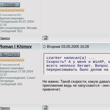
ID пользователя #13
Зарегистрирован:
Понедельник 05.07.2004
11:16
Местонахождение: Москва
Сообщений: 651
Наверх
Roman I Khimov
Вторник 03.05.2005 10:28
czarker написал(а)
...
Скорость? А у меня и WinXP, 
ID пользователя #1
всего неплохо бегают. Вопрос
Зарегистрирован:
перерисовывать было делом на
Воскресенье 27.06.2004
12:37
Местонахождение: Санкт-
Петербург
Не важно. Такой скорости, какую давала
Сообщений: 601
приложения ведь не запускаются - они
привлечет.
Наверх