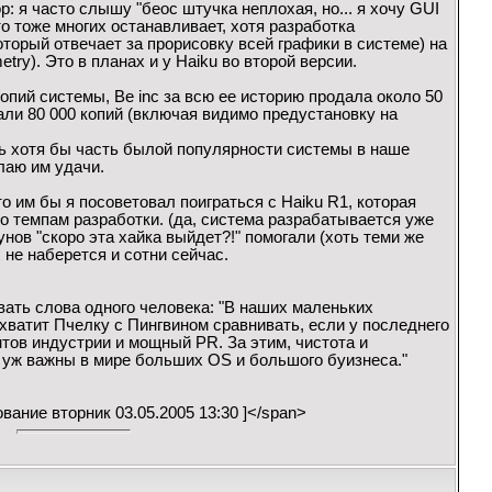
 я часто слышу "беос штучка неплохая, но... я хочу GUI
Это тоже многих останавливает, хотя разработка
оторый отвечает за прорисовку всей графики в системе) на
ry). Это в планах и у Haiku во второй версии.
опий системы, Be inc за всю ее историю продала около 50
али 80 000 копий (включая видимо предустановку на
ть хотя бы часть былой популярности системы в наше
лаю им удачи.
то им бы я посоветовал поиграться с Haiku R1, которая
по темпам разработки. (да, система разрабатывается уже
унов "скоро эта хайка выйдет?!" помогали (хоть теми же
не наберется и сотни сейчас.
ать слова одного человека: "В наших маленьких
хватит Пчелку с Пингвином сравнивать, если у последнего
тов индустрии и мощный PR. За этим, чистота и
 уж важны в мире больших OS и большого буизнеса."
ование вторник 03.05.2005 13:30 ]</span>