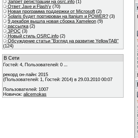
Запрет регистрации на osrc.info
(1)
Ответ Javе и Flash'у
(70)
Новая программа поддержки от Microsoft
(2)
Solaris будет портирован на Itanium и POWER?
(3)
9 декабря вышла новая сборка Xameleon
(9)
рассылка
(2)
ЗРОС
(3)
Новый стиль OSRC.info
(2)
Обсуждение статьи "Взгляд на развитие YellowTAB"
(124)
В Сети
Гостей: 4, Пользователей: 0 ...
рекорд он-лайн: 2015
(Пользователей: 1, Гостей: 2014) в 29.03.2010 00:07
Пользователей: 1007
Новичок:
alicemokas