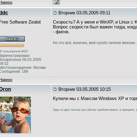
Наверх
ddc
Вторник 03.05.2005 09:11
Free Software Zealot
Скорость? А у меня и WinXP, и Linux с
Вопрос скорости был важен тогда, ког
- фигня.
Но это всё, конечно, моё сугубо личное мнение..
ID пользователя #202
Зарегистрирован:
Воскресенье 06.02.2005
09:32
Местонахождение: Москва
Сообщений: 189
Наверх
Dron
Вторник 03.05.2005 10:15
Купили мы с Максом Windows XP и тор
Одну из двух вечных российских проблем можно, в принципе, р