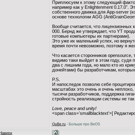
Приплюсуем к этому следующий фактор:
например как у Enlightenment 0.17.0". 
собственного движка для App-server (к
основе технологии AGG (AntiGrainGeomet
Вообще считается, что лицензионных к
000. Бернд же утверждает, что YT прод
готовые компьютеры их партнерами).
Это уже их маленький успех, но верну
время почти невозможно, поэтому я же
Что касается сторонников opensource, 
видимо таки выйдет в этом году, судя 
два с лишним года, но мало кто из крик
донейтами) бы разработчикам, которых 
P.S.
И напоследок позволю себе процитиров
масштабах это очень и очень неплохо, 
тысячи разработчиков, поддержка гиган
стройность реализации системы не так
Love, peace and unity!
<span class='smallblacktext'>[ Редактир
QuBe.ru
- Больше про BeOS
Наверх