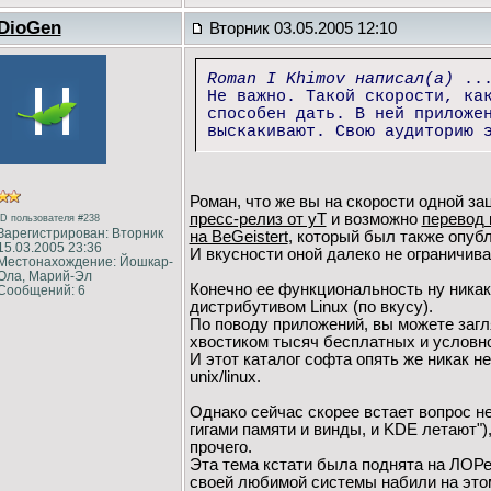
DioGen
Вторник 03.05.2005 12:10
Roman I Khimov написал(а)
..
Не важно. Такой скорости, ка
способен дать. В ней приложе
выскакивают. Свою аудиторию 
Роман, что же вы на скорости одной зац
пресс-релиз от yT
и возможно
перевод 
ID пользователя #238
Зарегистрирован: Вторник
на BeGeistert
, который был также опуб
15.03.2005 23:36
И вкусности оной далеко не ограничив
Местонахождение: Йошкар-
Ола, Марий-Эл
Конечно ее функциональность ну ника
Сообщений: 6
дистрибутивом Linux (по вкусу).
По поводу приложений, вы можете заг
хвостиком тысяч бесплатных и условн
И этот каталог софта опять же никак 
unix/linux.
Однако сейчас скорее встает вопрос не
гигами памяти и винды, и KDE летают"),
прочего.
Эта тема кстати была поднята на ЛОРе,
своей любимой системы набили на это