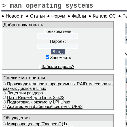
> man operating_systems
●
Новости
●
Статьи
●
Форум
●
Файлы
●
КаталогОС
●
Р
Добро пожаловать,
Пользователь:
Пароль:
П
М
Запомнить
[
Забыли пароль?
]
Свежие материалы
Производительность программных RAID-массивов из
разных дисков в Linux
Лицензия раздора
Патч Reiser4 для Linux 2.6.22
Подготовка к экзамену LPI Linux.
Архитектура файловой системы UFS2
Обсуждения
Микропроцессор "Эверест"
(1)