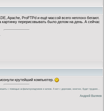
 KDE, Apache, ProFTPd и ещё массой всего неплохо бегают.
да картинку перерисовывать было делом на день. А сейчас
.
мознули крутейший компьютер.
ешить с помощью асфальтоукладчиков и катков. А вот с дорогами, конечно, будет труднее...
Андрей Валяев