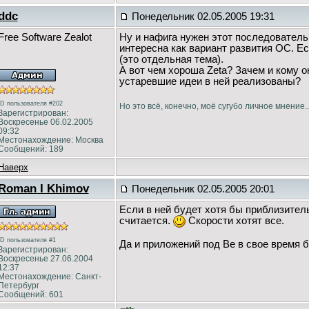
ddc
Понедельник 02.05.2005 19:31
Free Software Zealot
Ну и нафига нужен этот последователь
интересна как вариант развития ОС. Е
(это отдельная тема).
А вот чем хороша Zeta? Зачем и кому о
устаревшие идеи в ней реализованы?
ID пользователя #202
Но это всё, конечно, моё сугубо личное мнение..
Зарегистрирован:
Воскресенье 06.02.2005
09:32
Местонахождение: Москва
Сообщений: 189
Наверх
Roman I Khimov
Понедельник 02.05.2005 20:01
Если в ней будет хотя бы приблизительн
считается.
Скорости хотят все.
ID пользователя #1
Да и приложений под Be в свое время б
Зарегистрирован:
Воскресенье 27.06.2004
12:37
Местонахождение: Санкт-
Петербург
Сообщений: 601