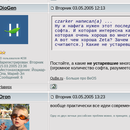
DioGen
Вторник 03.05.2005 12:13
czarker написал(а)
...
Ну и нафига нужен этот после
софта. И которая интересна к
которая очень хороша во мног
А вот чем хороша Zeta? Зачем
считаются.) Какие не устарев
ID пользователя #238
Зарегистрирован: Вторник
Постойте, а какие
не устаревшие
много
15.03.2005 23:36
(огромное количество софта, разумеетс
Местонахождение: Йошкар-
Ола, Марий-Эл
Сообщений: 6
QuBe.ru
- Больше про BeOS
Наверх
Dron
Вторник 03.05.2005 13:23
вообще практически все идеи современ
Одну из двух вечных российских проблем можно, в принципе, р