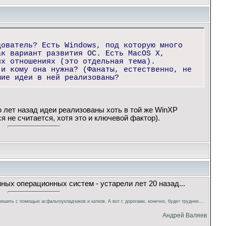
дователь? Есть Windows, под которую много
ак вариант развития ОС. Есть MacOS X,
их отношениях (это отдельная тема).
 и кому она нужна? (Фанаты, естественно, не
шие идеи в ней реализованы?
 лет назад идеи реализованы хоть в той же WinXP
я не считается, хотя это и ключевой фактор).
ных операционных систем - устарели лет 20 назад...
ешить с помощью асфальтоукладчиков и катков. А вот с дорогами, конечно, будет труднее...
Андрей Валяев