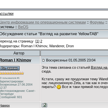
ассылки
Центр информации по операционным системам
::
Форумы
:
системы ::
BeOS
Обсуждение статьи "Взгляд на развитие YellowTAB"
ереход на страницу
[
1
]
2
одераторы: Roman I Khimov, Wanderer, Dron
Автор
Roman I Khimov
Воскресенье 01.05.2005 23:04
Эта тема связана со статьей
Взгляд на
сюда.
ID пользователя #1
Кстати, сразу же продолжая тему Wander
Зарегистрирован:
нас лицензионную Zeta, а так как я оче
Воскресенье 27.06.2004
пираты?
Все ж таки прямой последо
12:37
Местонахождение: Санкт-
Петербург
Сообщений: 601
Наверх