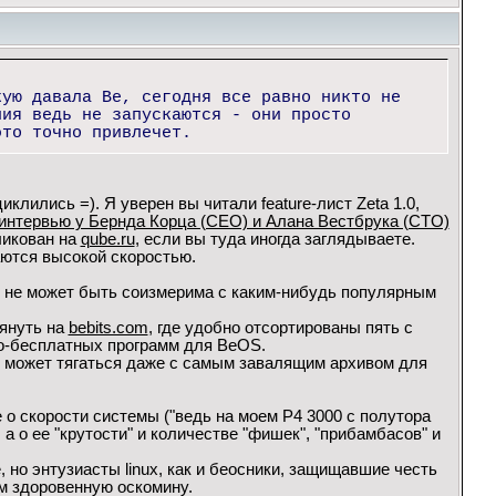
.
кую давала Be, сегодня все равно никто не
ния ведь не запускаются - они просто
это точно привлечет.
иклились =). Я уверен вы читали feature-лист Zeta 1.0,
интервью у Бернда Корца (CEO) и Алана Вестбрука (CTO)
ликован на
qube.ru
, если вы туда иногда заглядываете.
аются высокой скоростью.
к не может быть соизмерима с каким-нибудь популярным
лянуть на
bebits.com
, где удобно отсортированы пять с
о-бесплатных программ для BeOS.
не может тягаться даже с самым завалящим архивом для
 о скорости системы ("ведь на моем P4 3000 с полутора
 а о ее "крутости" и количестве "фишек", "прибамбасов" и
 но энтузиасты linux, как и беосники, защищавшие честь
м здоровенную оскомину.