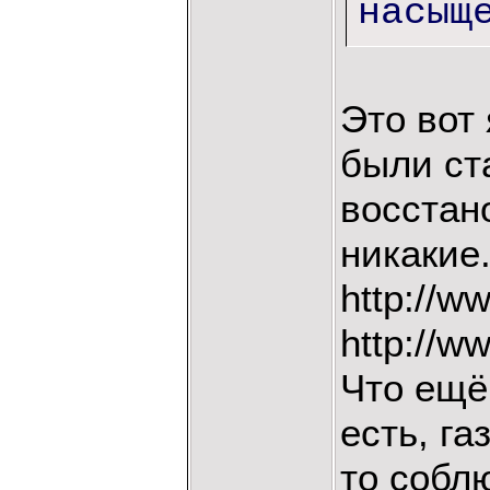
насыщ
Это вот 
были ст
восстано
никакие.
http://w
http://ww
Что ещё
есть, га
то соблю