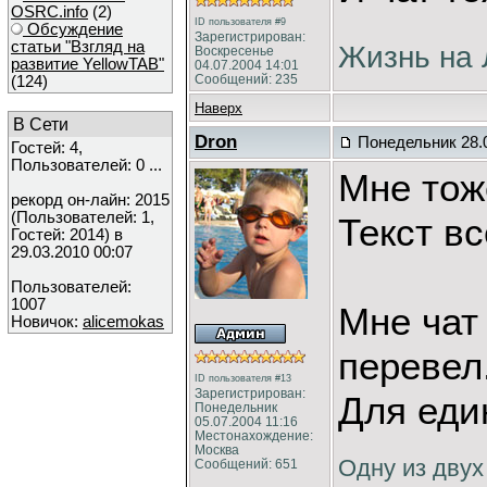
OSRC.info
(2)
ID пользователя #9
Обсуждение
Зарегистрирован:
статьи "Взгляд на
Жизнь на 
Воскресенье
развитие YellowTAB"
04.07.2004 14:01
Сообщений: 235
(124)
Наверх
В Сети
Dron
Понедельник 28.0
Гостей: 4,
Пользователей: 0 ...
Мне тож
рекорд он-лайн: 2015
(Пользователей: 1,
Текст в
Гостей: 2014) в
29.03.2010 00:07
Пользователей:
1007
Мне чат
Новичок:
alicemokas
перевел
ID пользователя #13
Зарегистрирован:
Для еди
Понедельник
05.07.2004 11:16
Местонахождение:
Москва
Одну из двух
Сообщений: 651