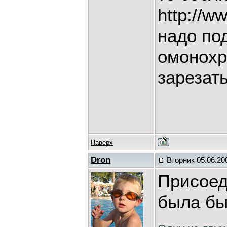
http://w
надо под
омонохр
зарезат
Наверх
Dron
Вторник 05.06.20
Присоед
была бы