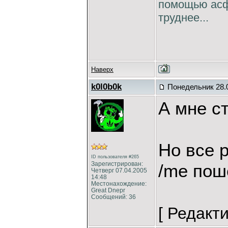
помощью асфа
труднее...
Наверх
k0l0b0k
Понедельник 28.0
А мне с
Но все 
ID пользователя #265
Зарегистрирован:
/me пош
Четверг 07.04.2005
14:48
Местонахождение:
Great Dnepr
Сообщений: 36
[ Редакт