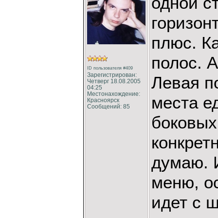
одной с
горизон
плюс. К
полос. А
ID пользователя #409
Зарегистрирован:
Левая п
Четверг 18.08.2005
04:25
Местонахождение:
места е
Красноярск
Сообщений: 85
боковых
конкрет
думаю. И
меню, о
идет с 