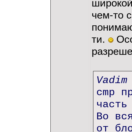
широкой,
чем-то 
понимаю
ти.
Осо
разреше
Vadim
cmp п
часть
Во вс
от бл