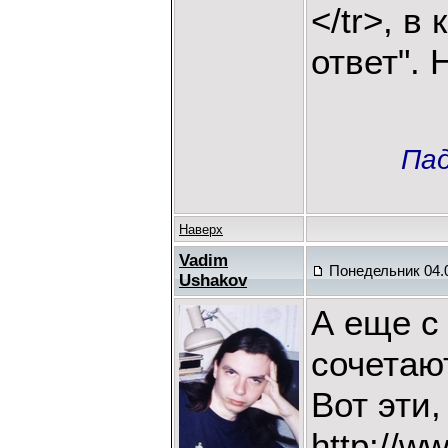
</tr>, 
ответ". 
Пад
Наверх
Vadim
Понедельник 04.0
Ushakov
А еще с
сочетаю
Вот эти,
http://w