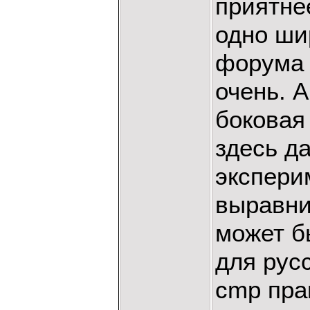
приятне
одно ши
форума 
очень. А
боковая
здесь д
экспери
выравни
может б
для рус
cmp пра