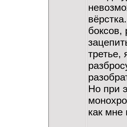
невозмо
вёрстка
боксов, 
зацепить
третье,
разброс
разобрат
Но при 
монохро
как мне