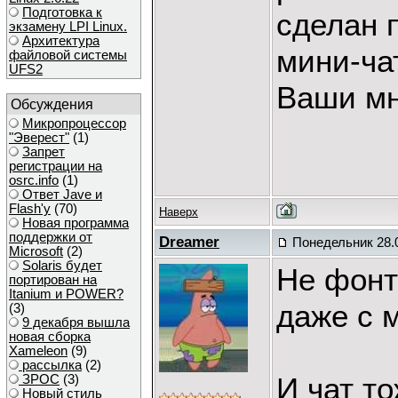
Подготовка к
сделан 
экзамену LPI Linux.
Архитектура
мини-ча
файловой системы
UFS2
Ваши м
Обсуждения
Микропроцессор
"Эверест"
(1)
Запрет
регистрации на
osrc.info
(1)
Ответ Javе и
Flash'у
(70)
Наверх
Новая программа
поддержки от
Dreamer
Понедельник 28.0
Microsoft
(2)
Solaris будет
Не фонт
портирован на
Itanium и POWER?
даже с 
(3)
9 декабря вышла
новая сборка
Xameleon
(9)
рассылка
(2)
И чат т
ЗРОС
(3)
Новый стиль