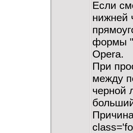
Если см
нижней 
прямоуг
формы "
Opera.
При про
между п
черной 
больший,
Причина 
class='f