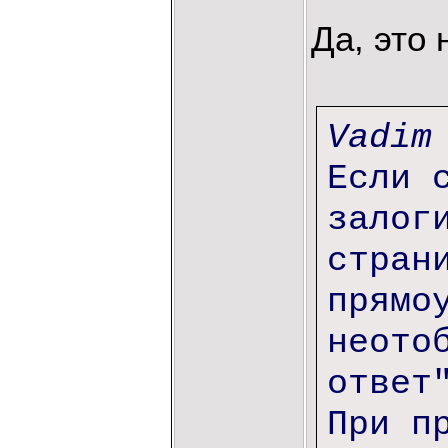
Да, это 
Vadim
Если 
залог
стран
прямо
неото
ответ
При п