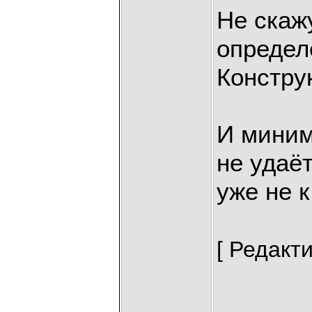
Не скаж
определ
Констру
И миним
не удаёт
уже не к
[ Редакт