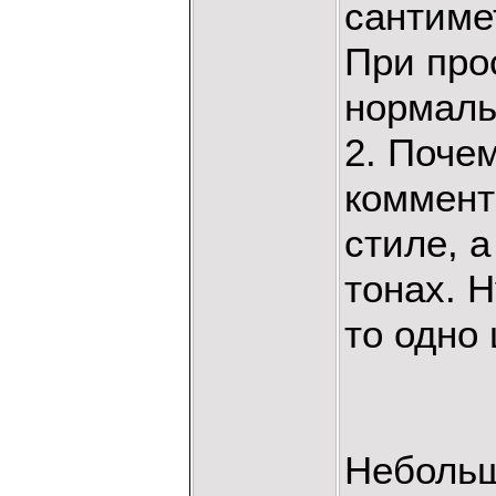
сантимет
При про
нормаль
2. Поче
коммент
стиле, 
тонах. 
то одно
Небольш