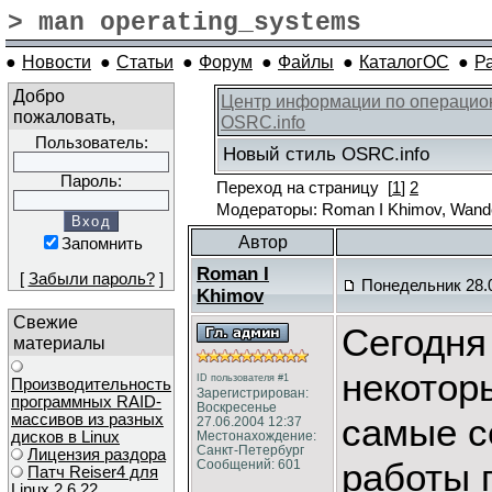
> man operating_systems
●
Новости
●
Статьи
●
Форум
●
Файлы
●
КаталогОС
●
Р
Добро
Центр информации по операцио
пожаловать,
OSRC.info
Пользователь:
Новый стиль OSRC.info
Пароль:
Переход на страницу
[
1
]
2
Модераторы: Roman I Khimov, Wande
Автор
Запомнить
Roman I
[
Забыли пароль?
]
Понедельник 28.0
Khimov
Свежие
Сегодня
материалы
некотор
ID пользователя #1
Производительность
Зарегистрирован:
программных RAID-
Воскресенье
массивов из разных
самые с
27.06.2004 12:37
дисков в Linux
Местонахождение:
Санкт-Петербург
Лицензия раздора
работы 
Сообщений: 601
Патч Reiser4 для
Linux 2.6.22