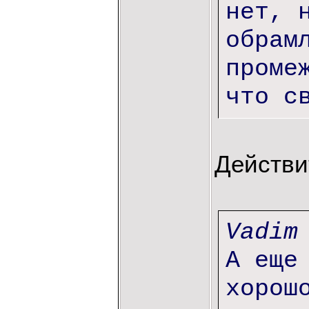
нет, 
обрам
проме
что с
Действи
Vadim
А еще
хорош