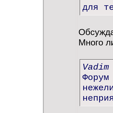
для т
Обсужда
Много л
Vadim
Форум
нежел
непри