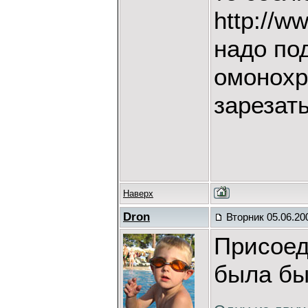
http://w
надо под
омонохр
зарезат
Наверх
Dron
Вторник 05.06.20
Присоед
была бы