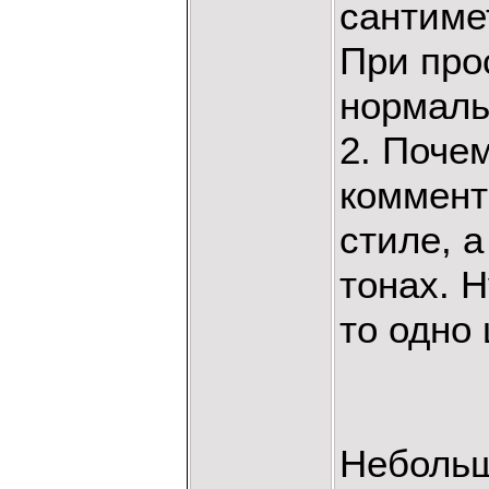
сантимет
При про
нормаль
2. Поче
коммент
стиле, 
тонах. 
то одно
Небольш