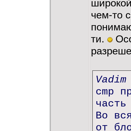
широкой,
чем-то 
понимаю
ти.
Осо
разреше
Vadim
cmp п
часть
Во вс
от бл