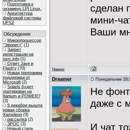
Подготовка к
сделан 
экзамену LPI Linux.
Архитектура
мини-ча
файловой системы
UFS2
Ваши м
Обсуждения
Микропроцессор
"Эверест"
(1)
Запрет
регистрации на
osrc.info
(1)
Ответ Javе и
Flash'у
(70)
Наверх
Новая программа
поддержки от
Dreamer
Понедельник 28.0
Microsoft
(2)
Solaris будет
Не фонт
портирован на
Itanium и POWER?
даже с 
(3)
9 декабря вышла
новая сборка
Xameleon
(9)
рассылка
(2)
И чат т
ЗРОС
(3)
Новый стиль