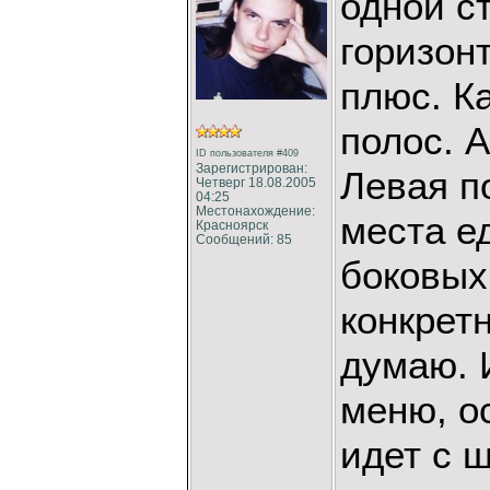
одной с
горизон
плюс. К
полос. А
ID пользователя #409
Зарегистрирован:
Левая п
Четверг 18.08.2005
04:25
Местонахождение:
места е
Красноярск
Сообщений: 85
боковых
конкрет
думаю. И
меню, о
идет с 