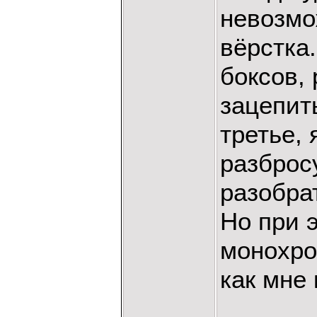
невозмо
вёрстка
боксов, 
зацепить
третье,
разброс
разобрат
Но при 
монохро
как мне