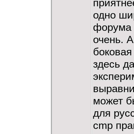
приятне
одно ши
форума 
очень. А
боковая
здесь д
экспери
выравни
может б
для рус
cmp пра