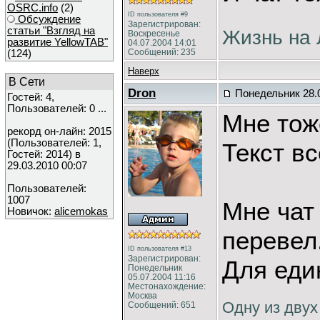
OSRC.info
(2)
ID пользователя #9
Обсуждение
Зарегистрирован:
статьи "Взгляд на
Жизнь на 
Воскресенье
развитие YellowTAB"
04.07.2004 14:01
Сообщений: 235
(124)
Наверх
В Сети
Dron
Понедельник 28.0
Гостей: 4,
Пользователей: 0 ...
Мне тож
рекорд он-лайн: 2015
(Пользователей: 1,
Текст в
Гостей: 2014) в
29.03.2010 00:07
Пользователей:
1007
Мне чат
Новичок:
alicemokas
перевел
ID пользователя #13
Зарегистрирован:
Для еди
Понедельник
05.07.2004 11:16
Местонахождение:
Москва
Одну из двух
Сообщений: 651