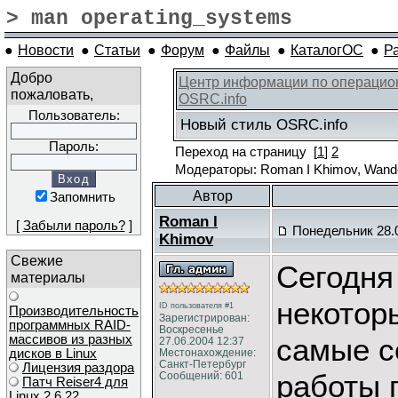
> man operating_systems
●
Новости
●
Статьи
●
Форум
●
Файлы
●
КаталогОС
●
Р
Добро
Центр информации по операцио
пожаловать,
OSRC.info
Пользователь:
Новый стиль OSRC.info
Пароль:
Переход на страницу
[
1
]
2
Модераторы: Roman I Khimov, Wande
Автор
Запомнить
Roman I
[
Забыли пароль?
]
Понедельник 28.0
Khimov
Свежие
Сегодня
материалы
некотор
ID пользователя #1
Производительность
Зарегистрирован:
программных RAID-
Воскресенье
массивов из разных
самые с
27.06.2004 12:37
дисков в Linux
Местонахождение:
Санкт-Петербург
Лицензия раздора
работы 
Сообщений: 601
Патч Reiser4 для
Linux 2.6.22