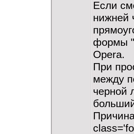
Если см
нижней 
прямоуг
формы "
Opera.
При про
между п
черной 
больший,
Причина 
class='f