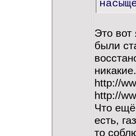
насыщ
Это вот 
были ст
восстано
никакие.
http://w
http://ww
Что ещё
есть, га
то соблю