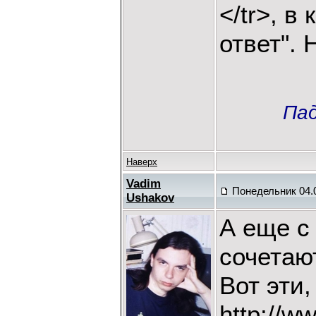
</tr>, 
ответ". 
Пад
Наверх
Vadim
Понедельник 04.0
Ushakov
А еще с
сочетаю
Вот эти,
http://w