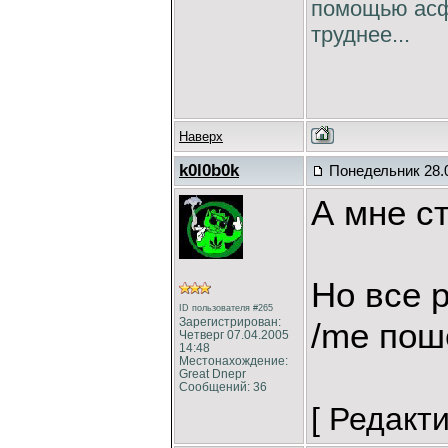
помощью асфа
труднее...
Наверх
k0l0b0k
Понедельник 28.0
А мне с
Но все 
ID пользователя #265
Зарегистрирован:
/me пош
Четверг 07.04.2005
14:48
Местонахождение:
Great Dnepr
Сообщений: 36
[ Редакт