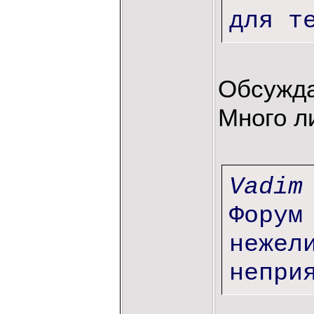
для т
Обсужда
Много л
Vadim
Форум
нежел
непри