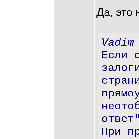
Да, это 
Vadim
Если 
залог
стран
прямо
неото
ответ
При п