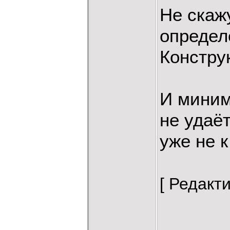
Не скаж
определ
Констру
И миним
не удаёт
уже не к
[ Редакт