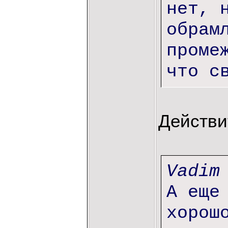
нет, 
обрам
проме
что с
Действи
Vadim
А еще
хорош