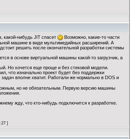
в, какой-нибудь JIT спасет
Возможно, какие-то части
льной машине в виде мультимедийных расширений. А
едстоит решить после окончательной разработки системы
ается в основе виртуальной машины какой-то загрузчик, а
ый. Но хочется еще проще и без стековой модели.
шил, что изначально проект будет без поддержки
задач вполне хватит. Работали же нормально в DOS и
можным, но не обязательным. Первую версию машины
иложения.
жнему жду, что кто-нибудь подключится к разработке.
27 ]