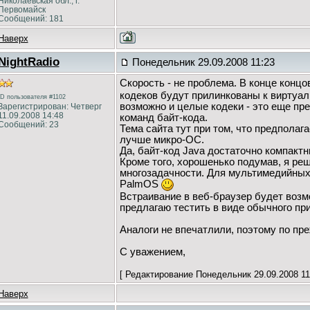
Николаевская обл., г.
Первомайск
Сообщений: 181
Наверх
NightRadio
Понедельник 29.09.2008 11:23
Скорость - не проблема. В конце концо
кодеков будут прилинкованы к виртуа
ID пользователя #1102
возможно и целые кодеки - это еще пр
Зарегистрирован: Четверг
11.09.2008 14:48
команд байт-кода.
Сообщений: 23
Тема сайта тут при том, что предполаг
лучше микро-ОС.
Да, байт-код Java достаточно компактн
Кроме того, хорошенько подумав, я ре
многозадачности. Для мультимедийных 
PalmOS
Встраивание в веб-браузер будет воз
предлагаю тестить в виде обычного пр
Аналоги не впечатлили, поэтому по пре
С уважением,
[ Редактирование Понедельник 29.09.2008 11:
Наверх