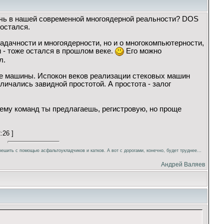
ечь в нашей современной многоядерной реальности? DOS
 остался.
адачности и многоядерности, но и о многокомпьютерности,
 - тоже остался в прошлом веке.
Его можно
л.
ые машины. Испокон веков реализации стековых машин
тличались завидной простотой. А простота - залог
тему команд ты предлагаешь, регистровую, но проще
:26 ]
ешить с помощью асфальтоукладчиков и катков. А вот с дорогами, конечно, будет труднее...
Андрей Валяев