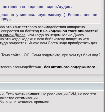
а встроенных кодеков видео/аудио.
деально-универсальную машину ) Ессно, все не
перед.
ава это язык сетевого взаимодействия аппаратно
 опирается на байткод
и на кодеки он тоже опирается
!
на самой Джаве
, или когда по недомыслию Джаву
о это когда кодеки и всю библиотеку пишут на чем
 туда опирается. Иначе вам Core4 надо приобретать для
Тема сайта - ОС. Сами подумайте, при чем тут байт код?
тевого взаимодействия -
без активного содержимого
-
.
ый. Есть очень компактные реализации JVM, но все это
ножества оптимизаций.
бы они не казались кривыми.