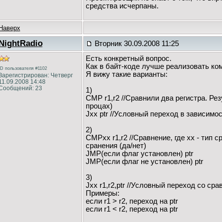
средства исчерпаны.
Наверх
NightRadio
Вторник 30.09.2008 11:25
Есть конкретный вопрос.
Как в байт-коде лучше реализовать к
ID пользователя #1102
Я вижу такие варианты:
Зарегистрирован: Четверг
11.09.2008 14:48
Сообщений: 23
1)
CMP r1,r2 //Сравнили два регистра. Ре
процах)
Jxx ptr //Условный переход в зависимо
2)
CMPxx r1,r2 //Сравнение, где xx - тип
сранения (да/нет)
JMP(если флаг установлен) ptr
JMP(если флаг не установлен) ptr
3)
Jxx r1,r2,ptr //Условный переход со сра
Примеры:
если r1 > r2, переход на ptr
если r1 < r2, переход на ptr