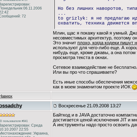
ID пользователя #757
Зарегистрирован:
Понедельник 06.11.2006
Но без лишних наворотов, тип
22:42
...
Сообщений: 72
to grizlyk: я не предлагаю и
охватить, техника движется в
Млин, щас я покажу какой я умный. Дж
несовместимых архитектур, поэтому он
Это значит
плохо, когда кодеки пишут 
используют для чего-либо еще. А хорош
нибудь еще, кроме джавы, а она потом
просмотра текста в окнах.
Сетевое взаимодействие не бесплатно. 
Или вы про что спрашиваете?
Есть иные способы обеспечения межсе
как в моем знаменитом проекте ИОК
Наверх
ossadchy
Воскресенье 21.09.2008 13:27
Байткод и в JAVA достаточно компактн
достигается ценой исключения JIT и м
ID пользователя #941
А инструменты надо просто освоить да
Зарегистрирован: Среда
10.10.2007 22:55
Местонахождение: Украина,