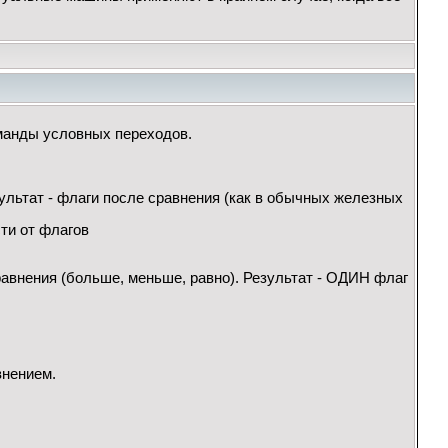
оманды условных переходов.
зультат - флаги после сравнения (как в обычных железных
сти от флагов
 сравнения (больше, меньше, равно). Результат - ОДИН флаг
внением.