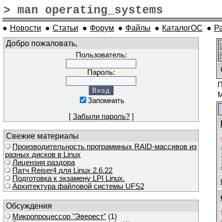
> man operating_systems
●
Новости
●
Статьи
●
Форум
●
Файлы
●
КаталогОС
●
Р
Добро пожаловать,
Пользователь:
Пароль:
П
М
Запомнить
[
Забыли пароль?
]
Свежие материалы
Производительность программных RAID-массивов из
разных дисков в Linux
Лицензия раздора
Патч Reiser4 для Linux 2.6.22
Подготовка к экзамену LPI Linux.
Архитектура файловой системы UFS2
Обсуждения
Микропроцессор "Эверест"
(1)