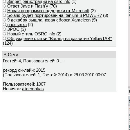
Запрет регистрации на osrc.info
(1)
Ответ Javе и Flash'у
(70)
Новая программа поддержки от Microsoft
(2)
Solaris будет портирован на Itanium и POWER?
(3)
9 декабря вышла новая сборка Xameleon
(9)
рассылка
(2)
ЗРОС
(3)
Новый стиль OSRC.info
(2)
Обсуждение статьи "Взгляд на развитие YellowTAB"
(124)
В Сети
Гостей: 4, Пользователей: 0 ...
рекорд он-лайн: 2015
(Пользователей: 1, Гостей: 2014) в 29.03.2010 00:07
Пользователей: 1007
Новичок:
alicemokas