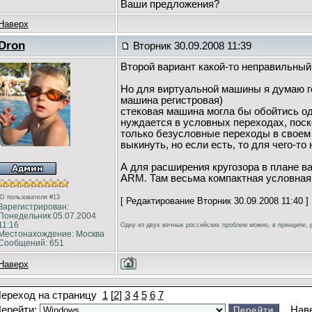
Ваши предложения?
Наверх
Dron
Вторник 30.09.2008 11:39
Второй вариант какой-то неправильный
Но для виртуальной машины я думаю го
машина регистровая)
стековая машина могла бы обойтись одн
нуждается в условных переходах, поск
только безусловные переходы в своем 
выкинуть, но если есть, то для чего-то
А для расширения кругозора в плане в
ARM. Там весьма компактная условная
ID пользователя #13
[ Редактирование Вторник 30.09.2008 11:40 ]
Зарегистрирован:
Понедельник 05.07.2004
11:16
Одну из двух вечных российских проблем можно, в принципе, р
Местонахождение: Москва
Сообщений: 651
Наверх
ереход на страницу
1
[
2
]
3
4
5
6
7
ерейти:
Нав