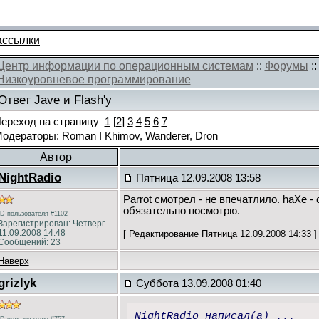
ассылки
Центр информации по операционным системам
::
Форумы
:
Низкоуровневое программирование
Ответ Javе и Flash'у
ереход на страницу
1
[
2
]
3
4
5
6
7
одераторы: Roman I Khimov, Wanderer, Dron
Автор
NightRadio
Пятница 12.09.2008 13:58
Parrot смотрел - не впечатлило. haXe - 
обязательно посмотрю.
ID пользователя #1102
Зарегистрирован: Четверг
11.09.2008 14:48
[ Редактирование Пятница 12.09.2008 14:33 ]
Сообщений: 23
Наверх
grizlyk
Суббота 13.09.2008 01:40
NightRadio написал(а)
...