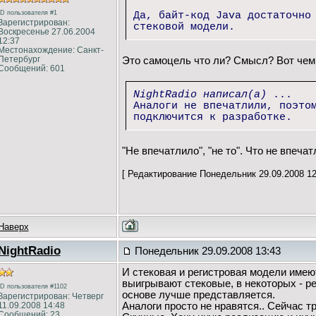
ID пользователя #1
Да, байт-код Java достаточно
Зарегистрирован:
стековой модели.
Воскресенье 27.06.2004
12:37
Местонахождение: Санкт-
Петербург
Это самоцель что ли? Смысл? Вот чем
Сообщений: 601
NightRadio написал(а)
...
Аналоги не впечатлили, поэто
подключится к разработке.
"Не впечатлило", "не то". Что не впечат
[ Редактирование Понедельник 29.09.2008 12
Наверх
NightRadio
Понедельник 29.09.2008 13:43
И стековая и регистровая модели имеют
выигрывают стековые, в некоторых - ре
ID пользователя #1102
основе лучше представляется.
Зарегистрирован: Четверг
11.09.2008 14:48
Аналоги просто не нравятся.. Сейчас т
Сообщений: 23