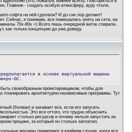
 идеологию (это, пожалуй, важнее всего). Повториться в
но. Главное - создать особую атмосферу, ауру чтоли,
его софта на ней сделали? И до сих пор делают!
т. Сейчас, я понимаю, все помешались опять на сети, на
миналы 70х-80х =) Всего лишь очередной виток спирали..
, как только концепцию до ума доведу.
предполагается в основе виртуальной машины
микро-ОС.
но быть своеобразным проектировщиком, чтобы для
ах планировать архитектурно-назависимые программы. Тут
ный (болван) и захавает все, если его запугать
ксельностью. Это все оттого, что трудно объяснить
ожирает столько ресурсов и почему нельзя запустить их
рном процике, за который он столько заплатил.
ртуальные машины применяют в крайнем случае, когда все