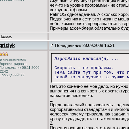
Скучные. Хочу иную реализацию и иную
чем-то на уровне программы - не страш
вокруг платформы.
PalmOS однозадачная. А сколько хорош
Подключению к сети это никак не мешае
вебе, компы опять превращаются в тер
Примеры ассемблера обязательно будут
Наверх
grizlyk
Понедельник 29.09.2008 16:31
NightRadio написал(а)
...
ID пользователя #757
Зарегистрирован:
Понедельник 06.11.2006
Скорость - не проблема.
22:42
Тема сайта тут при том, что 
Сообщений: 72
какой-то загрузчик, а лучше 
Нет, это конечно не мое дело, но нуж
выполнения на конкретных архитектур
вариантов несколько:
1.
Предполагаемый пользователь - адекват
корпоративными стандартами и многопи
человеку почему тривиальная задача п
сразу штук двадцать на таком многояде
2.
Проектирвощик не знает о том, что ви