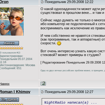
Dron
Понедельник 29.09.2008 12:22
О какой однозадачности может идти р
существовал в прошлом веке... и там и
Сейчас надо думать не только о многоз
ибо компьютер не подключенный к сети
воспринимать как исключение из прави
И чем собственно не нравятся стеков
(как программные, так и аппаратные) о
скорости.
Вот очень интересно узнать какую сис
ID пользователя #13
стековой? может примеры в студию?
Зарегистрирован:
Понедельник 05.07.2004
11:16
[ Редактирование Понедельник 29.09.2008 12
Местонахождение: Москва
Сообщений: 651
Одну из двух вечных российских проблем можно, в принципе, р
Наверх
Roman I Khimov
Понедельник 29.09.2008 12:27
NightRadio написал(а)
...