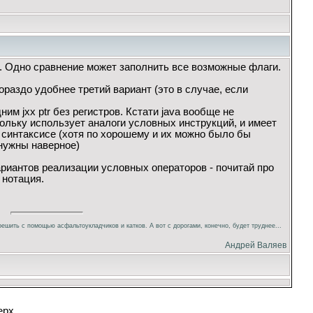
. Одно сравнение может заполнить все возможные флаги.
раздо удобнее третий вариант (это в случае, если
им jxx ptr без регистров. Кстати java вообще не
ольку использует аналоги условных инструкций, и имеет
синтаксисе (хотя по хорошему и их можно было бы
 нужны наверное)
ариантов реализации условных операторов - почитай про
 нотация.
ешить с помощью асфальтоукладчиков и катков. А вот с дорогами, конечно, будет труднее...
Андрей Валяев
ерх