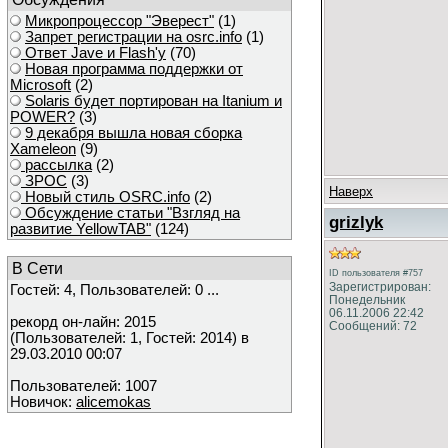
Микропроцессор "Эверест"
(1)
Запрет регистрации на osrc.info
(1)
Ответ Javе и Flash'у
(70)
Новая программа поддержки от
Microsoft
(2)
Solaris будет портирован на Itanium и
POWER?
(3)
9 декабря вышла новая сборка
Xameleon
(9)
рассылка
(2)
ЗРОС
(3)
Наверх
Новый стиль OSRC.info
(2)
Обсуждение статьи "Взгляд на
grizlyk
развитие YellowTAB"
(124)
В Сети
ID пользователя #757
Зарегистрирован:
Гостей: 4, Пользователей: 0 ...
Понедельник
06.11.2006 22:42
рекорд он-лайн: 2015
Сообщений: 72
(Пользователей: 1, Гостей: 2014) в
29.03.2010 00:07
Пользователей: 1007
Новичок:
alicemokas