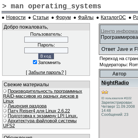
> man operating_systems
●
Новости
●
Статьи
●
Форум
●
Файлы
●
КаталогОС
●
Р
Добро пожаловать,
Центр информа
Пользователь:
Программирован
Пароль:
Ответ Javе и F
Переход на стра
Запомнить
Модераторы: Roma
[
Забыли пароль?
]
Автор
NightRadio
Свежие материалы
Производительность программных
RAID-массивов из разных дисков в
ID пользователя #1102
Linux
Зарегистрирован:
Лицензия раздора
Четверг 11.09.2008
Патч Reiser4 для Linux 2.6.22
14:48
Сообщений: 23
Подготовка к экзамену LPI Linux.
Архитектура файловой системы
UFS2
Обсуждения