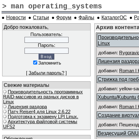
> man operating_systems
●
Новости
●
Статьи
●
Форум
●
Файлы
●
КаталогОС
●
Р
Добро пожаловать,
Архив контент
Пользователь:
Производительно
Linux
Пароль:
добавил:
Rygoravi
Лицензия раздор
Запомнить
добавил:
Roman I 
[
Забыли пароль?
]
Стрижка под гре
Свежие материалы
добавил: yellow-s
Производительность программных
RAID-массивов из разных дисков в
Xubuntu/Kubuntu 
Linux
Лицензия раздора
добавил:
Roman I 
Патч Reiser4 для Linux 2.6.22
Создание виртуа
Подготовка к экзамену LPI Linux.
Архитектура файловой системы
добавил: Пешеходо
UFS2
Вездесущий GNU/
Обсуждения