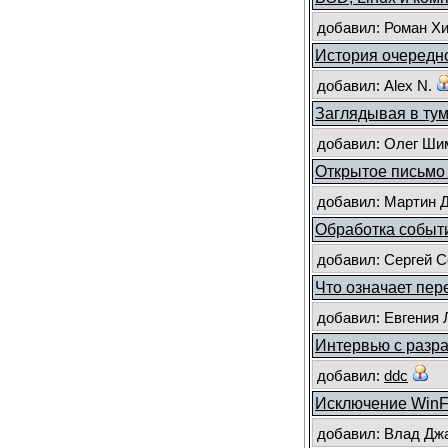
добавил: Роман Х
История очередн
добавил: Alex N.
Заглядывая в ту
добавил: Олег Ши
Открытое письмо к
добавил: Мартин Д
Обработка событ
добавил: Сергей 
Что означает пер
добавил: Евгения 
Интервью с разра
добавил:
ddc
Исключение WinFX
добавил: Влад Дж