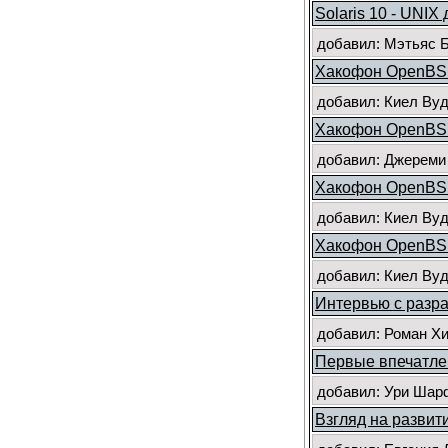
Solaris 10 - UNIX
добавил: Мэтьяс Бр
Хакофон OpenBSD
добавил: Киел Вуди
Хакофон OpenBSD
добавил: Джереми
Хакофон OpenBSD
добавил: Киел Вуди
Хакофон OpenBSD
добавил: Киел Вуди
Интервью с разр
добавил: Роман Х
Первые впечатле
добавил: Ури Шарф
Взгляд на развит