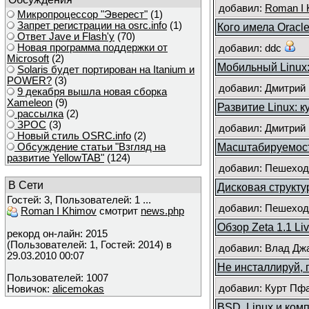
добавил:
Roman I 
Микропроцессор "Эверест"
(1)
Запрет регистрации на osrc.info
(1)
Кого имела Oracl
Ответ Javе и Flash'у
(70)
Новая программа поддержки от
добавил: ddc
Microsoft
(2)
Мобильный Linux:
Solaris будет портирован на Itanium и
POWER?
(3)
добавил: Дмитрий
9 декабря вышла новая сборка
Xameleon
(9)
Развитие Linux: к
рассылка
(2)
ЗРОС
(3)
добавил: Дмитрий
Новый стиль OSRC.info
(2)
Масштабируемост
Обсуждение статьи "Взгляд на
развитие YellowTAB"
(124)
добавил: Пешеходо
В Сети
Дисковая структу
Гостей: 3, Пользователей: 1 ...
добавил: Пешеходо
Roman I Khimov
смотрит
news.php
Обзор Zeta 1.1 Li
рекорд он-лайн: 2015
(Пользователей: 1, Гостей: 2014) в
добавил: Влад Дж
29.03.2010 00:07
Не инсталлируй, п
Пользователей: 1007
добавил: Курт Пфай
Новичок:
alicemokas
BSD, Linux и ком